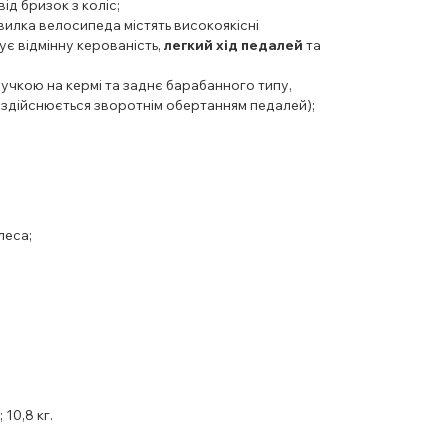
д бризок з коліс;
і вилка велосипеда
містять високоякісні
ує відмінну керованість,
легкий хід педалей
та
ручкою на кермі та заднє барабанного типу,
я здійснюється зворотнім обертанням педалей);
леса;
 10,8 кг.