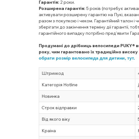
Гарантія:
2 роки.
Розширена гарантія:
5 років (потребує активац
активувати розширену гарантію на Пукі, вказан
разом з покупкою і чеком. Гарантійний талон і 
зберігати до закінчення терміну дії гарантії, то
гарантійного випадку потрібно пред'явити Гаран
Продумані до дрібниць велосипеди PUKY® ви
року, чим гарантовано їх традиційно високу 
обрати розмір велосипеда для дитини, тут.
Штрихкод
Категорія Hotline
Новинка
Строк відправки
Від якого віку
Країна