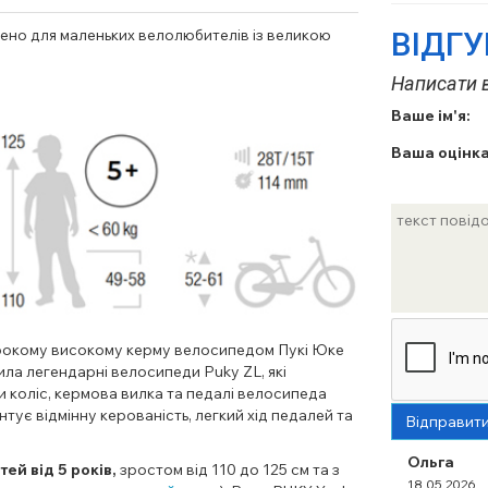
рено
для маленьких велолюбителів
із великою
ВІДГ
Написати в
Ваше ім'я:
Ваша оцінка
 широкому високому керму велосипедом Пукі Юке
ила легендарні велосипеди Puky ZL, які
и к
ол
і
с, кермова
вилка
та педалі велосипеда
нтує відмінну керованість, легкий хід педалей та
Відправит
Ольга
тей від 5 років,
зростом від 110 до 125 см та з
18.05.2026