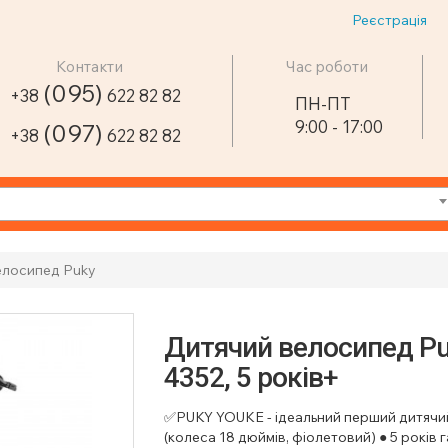
Реєстрація
Контакти
Час роботи
(095)
+38
622 82 82
ПН-ПТ
9:00 - 17:00
(097)
+38
622 82 82
елосипед Puky
Дитячий велосипед Pu
4352, 5 років+
✅️PUKY YOUKE - ідеальний перший дитячий
(колеса 18 дюймів, фіолетовий) ● 5 років 