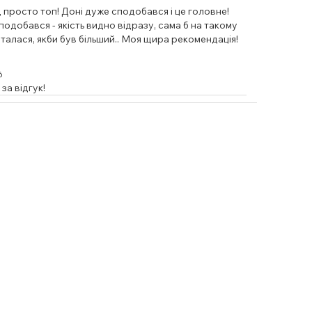
просто топ! Доні дуже сподобався і це головне!
подобався - якість видно відразу, сама б на такому
талася, якби був більший.. Моя щира рекомендація!
6
за відгук!