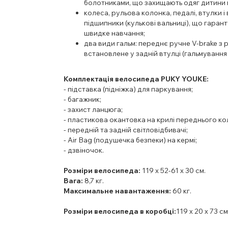
болотниками, що захищають одяг дитини ві
колеса, рульова колонка, педалі, втулки 
підшипники (кулькові вальниці), що гарант
швидке навчання;
два види гальм:
переднє ручне V-brake з 
встановлене у задній втулці (гальмуванн
Комплектація велосипеда PUKY YOUKE:
- підставка (підніжка) для паркування;
- багажник;
- захист ланцюга;
- пластикова окантовка на крилі переднього ко
- передній та задній світловідбивачі;
- Air Bag (подушечка безпеки) на кермі;
- дзвіночок.
Розміри велосипеда
:
119 х 52-61 х 30 см.
Вага:
8,7 кг.
Максимальне навантаження:
60 кг.
Розміри велосипеда в коробці:
119 х 20 х 73 см;