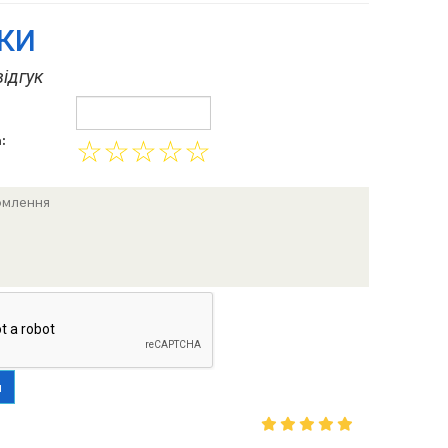
УКИ
ідгук
:
☆
☆
☆
☆
☆
и