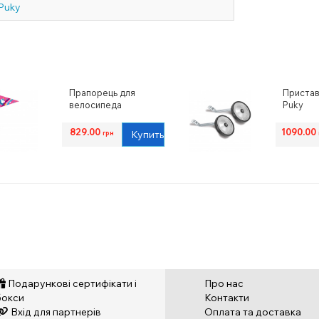
Puky
Прапорець для
Пристав
велосипеда
Puky
Puky
829.00
1090.00
Купить
грн
Подарункові сертифікати і
Про нас
бокси
Контакти
Вхід для партнерів
Оплата та доставка