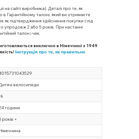
ії на сайті виробника). Деталі про те, як
о в Гарантійному талоні, який ви отримаєте
чек як підтвердження здійснення покупки слід
бто упродовж 2 або 5 років. При настанні
тійний талон і чек.
готовляються виключно в Німеччині з 1949
якість!
Інструкція про те, як правильно
4015731043529
Дитячі велосипеди
Ні
24 години
5 років +
Німеччина