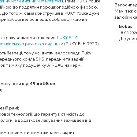
вжину ноги дитини читайте тут
).
Рама PUKY Youke
Велосипед 
тійкою до подряпин порошкоподібною фарбою.
Мамі теж с
.
До того ж, сама к
онструкція в PUKY Youke дуже
залюбки ка
при виборі велосипеда, особливо якщо ви
Bobas
18.05.202
 страхувальними колесами
PUKY STZL
Дякуємо 
тьківською ручкою з сидінням
(PUKY FLH 9929).
ть безпеці, тому усі дитячі велосипеди Puky
ереднього крила SKS, передній та задній
очок та м'яку подушечку AIRBAG на кермі.
вжину ноги
від 49 до 58 см
;
;
євій рамі;
ої технології, що гарантує стійкість до
ологи, а додаткове лакування захищає її від
ними пневматичними шинами, закриті