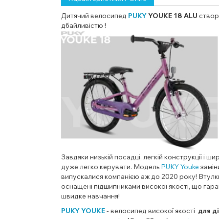
Дитячий велосипед
PUKY
YOUKE 18 ALU
ство
дбайливістю !
Завдяки низькій посадці, легкій конструкції і
дуже легко керувати.
Модель
PUKY Youke
замін
випускалися компанією аж до 2020 року!
Втулк
оснащені
підшипниками високої якості
, що гара
швидке навчання!
PUKY YOUKE
- велосипед високої якості
для ді