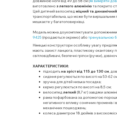
довжиною ноги від 49 до 58 см (
як виміряти до
виготовлено
з
легкого алюмінію
та
покрито с
Цей дитячий велосипед
міцний
та динамічний
транспортабельна, що може бути вирішальним 
мешкаєте у багатоповерхівці.
Модель можна доукомплектувати допоміжними
9425
(продаються окремо)
або
тренувальною ба
Німецькі конструктори особливу увагу приділяю
мають: захист ланцюга, пластикову окантовку п
світловідбивачі, безпечні гріпси (ручки), дзвін
ХАРАКТЕРИСТИКИ:
підходить
на зріст від 115 до 130 см
, до
сидіння регулюється по висоті на 53-62 см
зручна для дітей низька посадка;
кермо регулюється по висоті на 8,5 см;
велосипед
легкий
(8,7 кг) завдяки алюміні
рама
пофарбована за допомогою порошков
негативного впливу сонячних променів і в
механічних пошкоджень;
колеса діаметром 18 дюймів з
високоякіс