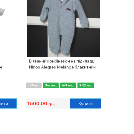
В'язаний комбінезон на підкладці
se
Ninos Alegres Melange блакитний
0-3 міс.
3-6 міс.
6-9 міс.
9-12 міс.
1600.00
пити
Купити
грн