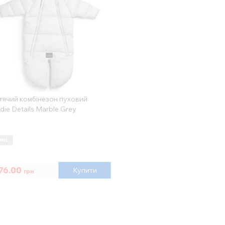
тячий комбінезон пуховий
die Details Marble Grey
міс.
76.00
Купити
грн