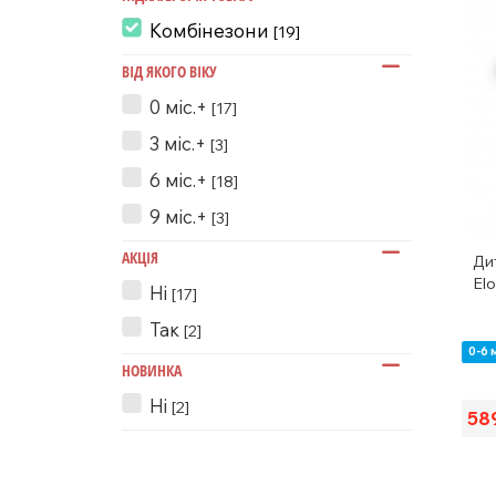
Комбінезони
[19]
ВІД ЯКОГО ВІКУ
0 міс.+
[17]
3 міс.+
[3]
6 міс.+
[18]
9 міс.+
[3]
АКЦІЯ
Ди
Elo
Ні
[17]
Так
[2]
0-6 
НОВИНКА
Ні
[2]
58