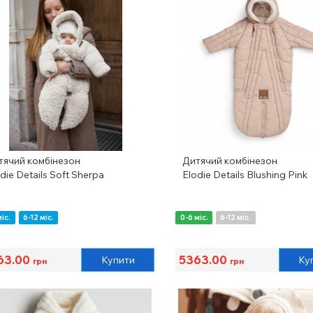
тячий комбінезон
Дитячий комбінезон
die Details Soft Sherpa
Elodie Details Blushing Pink
міс.
6-12 міс.
0-6 міс.
6-12 міс.
63.00
5363.00
Купити
Ку
грн
грн