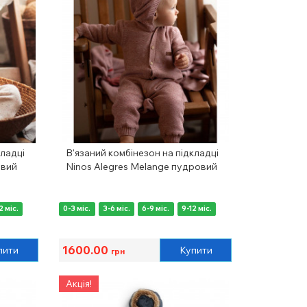
кладці
В'язаний комбінезон на підкладці
евий
Ninos Alegres Melange пудровий
2 міс.
0-3 міс.
3-6 міс.
6-9 міс.
9-12 міс.
1600.00
пити
Купити
грн
Акція!