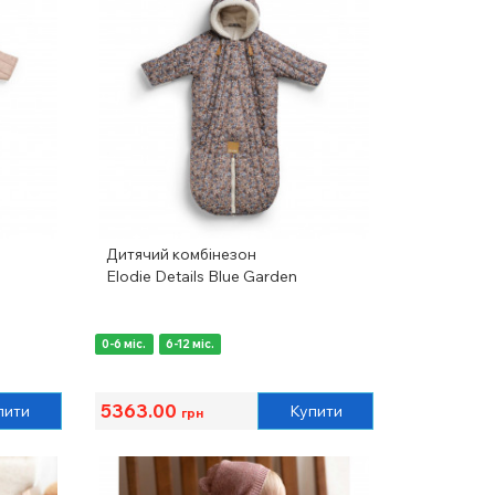
Дитячий комбінезон
Elodie Details Blue Garden
0-6 міс.
6-12 міс.
5363.00
пити
Купити
грн