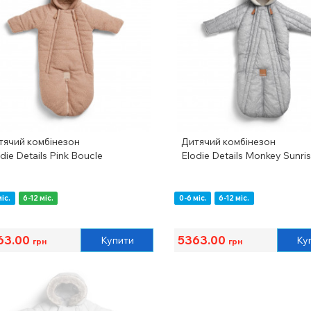
тячий комбінезон
Дитячий комбінезон
die Details Pink Boucle
Elodie Details Monkey Sunri
міс.
6-12 міс.
0-6 міс.
6-12 міс.
63.00
5363.00
Купити
Ку
грн
грн