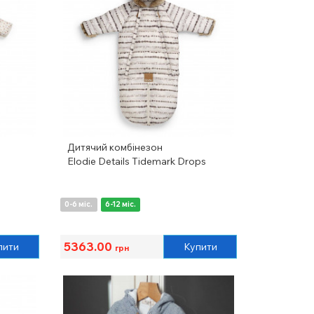
Дитячий комбінезон
Elodie Details Tidemark Drops
0-6 міс.
6-12 міс.
5363.00
пити
Купити
грн