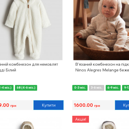
інній комбінезон для немовлят
В'язаний комбінезон на під
ді Білий
Ninos Alegres Melange беж
2-4 міс.)
68 (4-6 міс.)
0-3 міс.
3-6 міс.
6-9 міс.
9-1
9.00
1600.00
Купити
Ку
грн
грн
Акція!