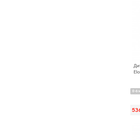
Ди
Elo
0-6 
53