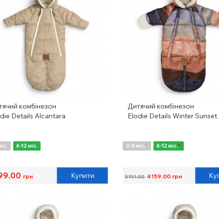
тячий комбінезон
Дитячий комбінезон
die Details Alcantara
Elodie Details Winter Sunset
міс.
6-12 міс.
0-6 міс.
*
6-12 міс.
*
99.00
Купити
Ку
грн
4159.00
грн
5191.00