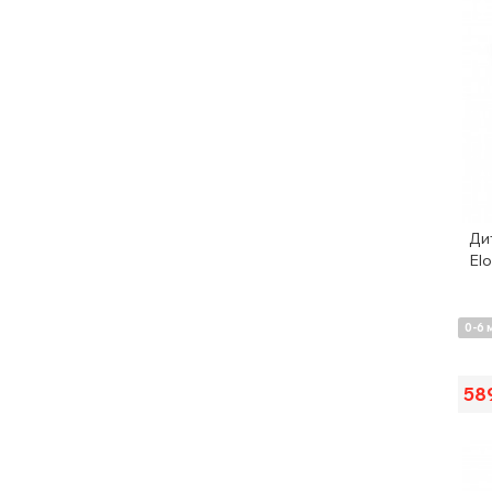
Ди
Elo
0-6 
58