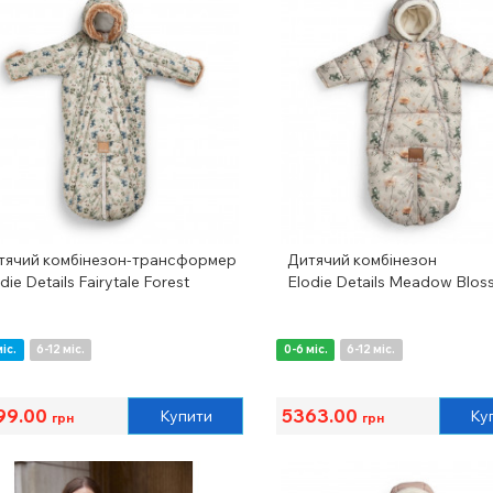
тячий комбінезон-трансформер
Дитячий комбінезон
die Details Fairytale Forest
Elodie Details Meadow Blo
міс.
6-12 міс.
0-6 міс.
6-12 міс.
99.00
5363.00
Купити
Ку
грн
грн