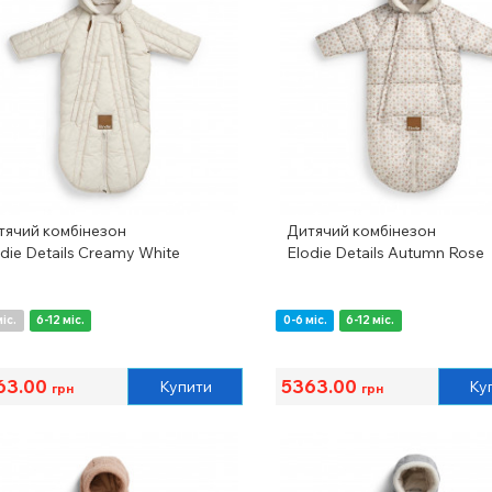
тячий комбінезон
Дитячий комбінезон
die Details Creamy White
Elodie Details Autumn Rose
міс.
6-12 міс.
0-6 міс.
6-12 міс.
63.00
5363.00
Купити
Ку
грн
грн