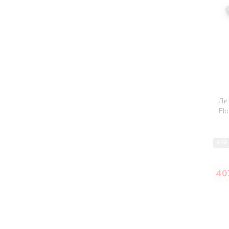
Ди
Elo
6-12 
40