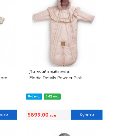
Дитячий комбінезон
ssom
Elodie Details Powder Pink
0-6 міс.
6-12 міс.
5899.00
пити
Купити
грн