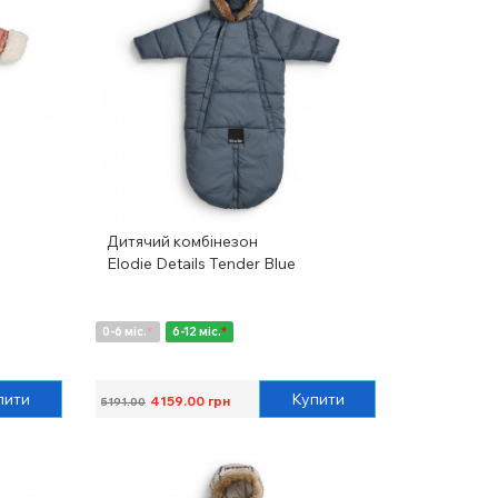
Дитячий комбінезон
Elodie Details Tender Blue
0-6 міс.
*
6-12 міс.
*
пити
Купити
4159.00
грн
5191.00