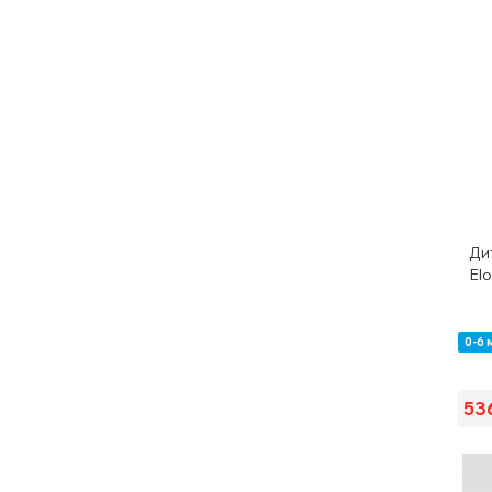
Ди
Elo
0-6 
53