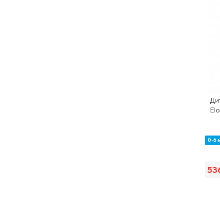
Ди
Elo
0-6 
53