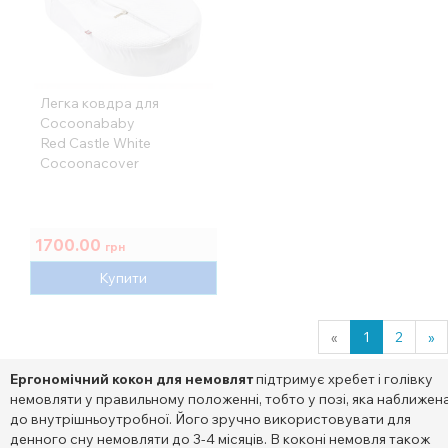
Легка ковдра для
Cocoonababy
Red Castle White
Cocoonacover
1700.00
грн
Купити
«
1
2
»
Ергономічний кокон для немовлят
підтримує хребет і голівку
немовляти у правильному положенні, тобто у позі, яка наближен
до внутрішньоутробної. Його зручно використовувати для
денного сну немовляти до 3-4 місяців. В коконі немовля також