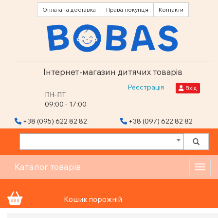
Оплата та доставка
Права покупця
Контакти
Інтернет-магазин дитячих товарів
Реєстрація
Вхід
ПН-ПТ
09:00 - 17:00
+38 (095) 622 82 82
+38 (097) 622 82 82
Каталог товарів
Toggl
Кошик порожній