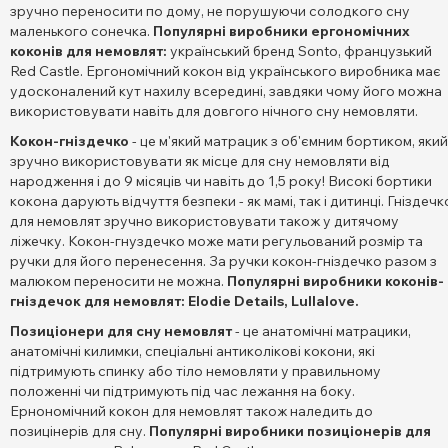
зручно переносити по дому, не порушуючи солодкого сну
маленького сонечка.
Популярні виробники ергономічних
коконів для немовлят:
український бренд Sonto, французький
Red Castle. Ергономічний кокон від українського виробника має
удосконалений кут нахилу всередині, завдяки чому його можна
використовувати навіть для довгого нічного сну немовляти.
Кокон-гніздечко
- це м'який матрацик з об'ємним бортиком, який
зручно використовувати як місце для сну немовляти від
народження і до 9 місяців чи навіть до 1,5 року! Високі бортики
кокона дарують відчуття безпеки - як мамі, так і дитинці. Гніздечк
для немовлят зручно використовувати також у дитячому
ліжечку. Кокон-гнуздечко може мати регульований розмір та
ручки для його перенесення. За ручки кокон-гніздечко разом з
малюком переносити не можна.
Популярні виробники коконів-
гніздечок для немовлят: Elodie Details, Lullalove.
Позиціонери для сну немовлят
- це анатомічні матрацики,
анатомічні килимки, спеціальні антиколікові кокони, які
підтримують спинку або тіло немовляти у правильному
положенні чи підтримують під час лежання на боку.
Ернономічний кокон для немовлят також наледить до
позицінерів для сну.
Популярні виробники позиціонерів для