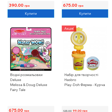
390.00
675.00
грн
грн
Купити
Купити
Акція!
Водні розмальовки
Набір для творчості
Deluxe
Hasbro
Melissa & Doug Deluxe
Play-Doh Ферма - Курча
Fairy Tale
675.00
грн
99.00
грн
125.00