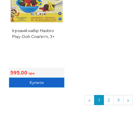
Ігровий набір Hasbro
Play-Doh Спаґетті, 3+
595.00
грн
Купити
«
1
2
3
»