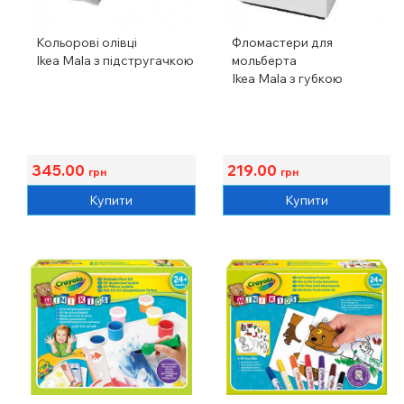
Кольорові олівці
Фломастери для
Ikea Mala з підстругачкою
мольберта
Ikea Mala з губкою
345.00
219.00
грн
грн
Купити
Купити