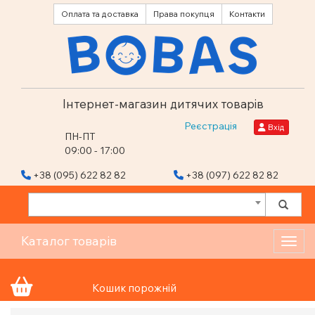
Оплата та доставка
Права покупця
Контакти
Інтернет-магазин дитячих товарів
Реєстрація
Вхід
ПН-ПТ
09:00 - 17:00
+38 (095) 622 82 82
+38 (097) 622 82 82
Каталог товарів
Toggl
Кошик порожній