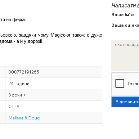
Написати в
Ваше ім'я:
тя на фермі.
Ваша оцінка
ьовкою, завдяки чому Magicolor також є дуже 
ома - а й у дорозі!
000772191265
24 години
3 роки +
Відправит
США
Melissa & Doug