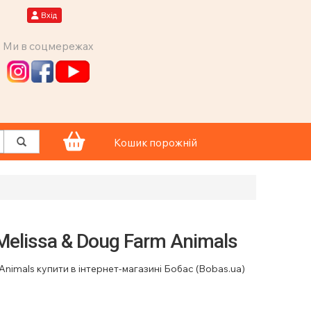
Вхід
Ми в соцмережах
Кошик порожній
elissa & Doug Farm Animals
nimals купити в інтернет-магазині Бобас (Bobas.ua)