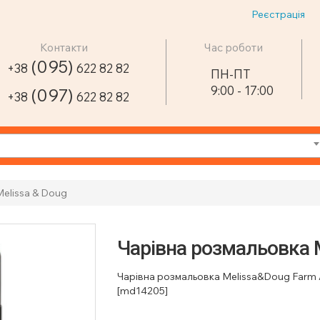
Реєстрація
Контакти
Час роботи
(095)
+38
622 82 82
ПН-ПТ
9:00 - 17:00
(097)
+38
622 82 82
elissa & Doug
Чарівна розмальовка M
Чарівна розмальовка Melissa&Doug Farm A
[md14205]