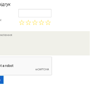
ідгук
:
☆
☆
☆
☆
☆
и