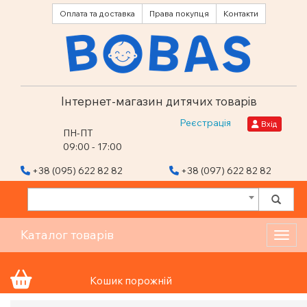
Оплата та доставка
Права покупця
Контакти
Інтернет-магазин дитячих товарів
Реєстрація
Вхід
ПН-ПТ
09:00 - 17:00
+38 (095) 622 82 82
+38 (097) 622 82 82
Каталог товарів
Toggl
Кошик порожній