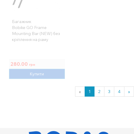
Багажник
Bobike GO Frame
Mounting Bar (NEW) без
кріплення на раму
280.00
грн
Купити
«
1
2
3
4
»