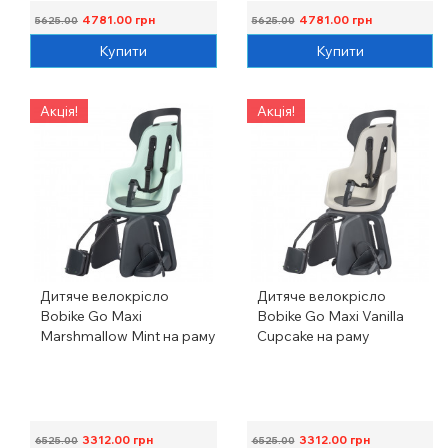
4781.00
грн
4781.00
грн
5625.00
5625.00
Купити
Купити
Акція!
Акція!
Дитяче велокрісло
Дитяче велокрісло
Bobike Go Maxi
Bobike Go Maxi Vanilla
Marshmallow Mint на раму
Cupcake на раму
3312.00
грн
3312.00
грн
6525.00
6525.00