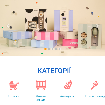
КАТЕГОРІЇ
Коляски
Дитяча
Автокрісла
Гігієна і догляд
кімната