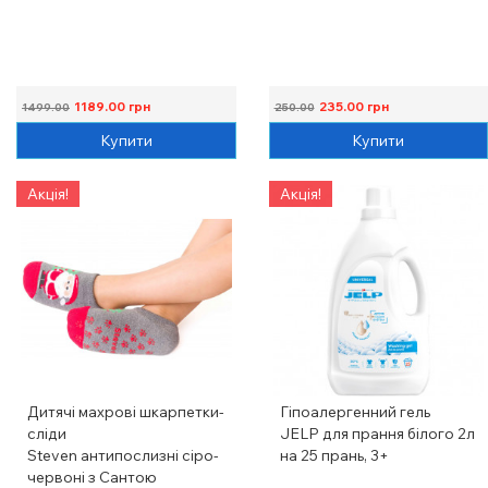
1189.00
грн
235.00
грн
1499.00
250.00
Купити
Купити
Акція!
Акція!
Дитячі махрові шкарпетки-
Гіпоалергенний гель
сліди
JELP для прання білого 2л
Steven антипослизні сіро-
на 25 прань, 3+
червоні з Сантою