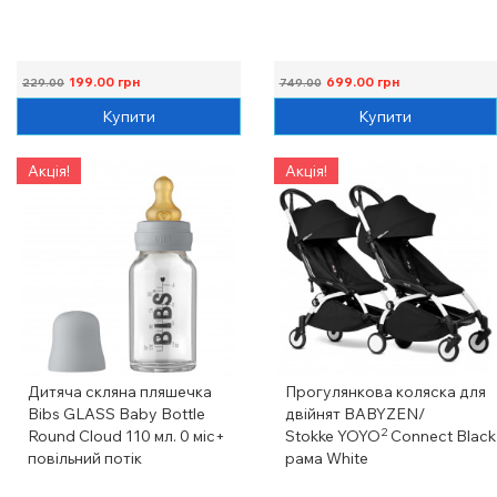
199.00
грн
699.00
грн
229.00
749.00
Купити
Купити
Акція!
Акція!
Дитяча скляна пляшечка
Прогулянкова коляска для
Bibs GLASS Baby Bottle
двійнят BABYZEN/
2
Round Cloud 110 мл. 0 міс+
Stokke YOYO
Connect Black
повільний потік
рама White