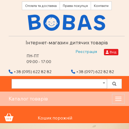
Оплата та доставка
Права покупця
Контакти
Інтернет-магазин дитячих товарів
Реєстрація
Вхід
ПН-ПТ
09:00 - 17:00
+38 (095) 622 82 82
+38 (097) 622 82 82
Каталог товарів
Toggl
Кошик порожній
Previous
Nex