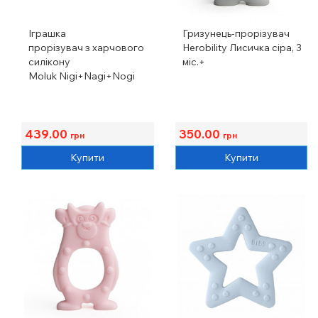
Іграшка
Гризунець-прорізувач
прорізувач з харчового
Herobility Лисичка сіра, 3
силікону
міс.+
Moluk Nigi+Nagi+Nogi
яскраві, 3 шт.
439.00
350.00
грн
грн
Купити
Купити