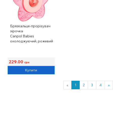
Брязкальце-прорізувач
зірочка
Canpol Babies
охолоджуючий, рожевий
229.00
грн
Купити
«
1
2
3
4
»