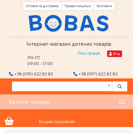
Оплата та доставка
Права покупця
Контакти
Інтернет-магазин дитячих товарів
Реєстрація
Вхід
ПН-ПТ
09:00 - 17:00
+38 (095) 622 82 82
+38 (097) 622 82 82
Каталог товарів
Toggl
Кошик порожній