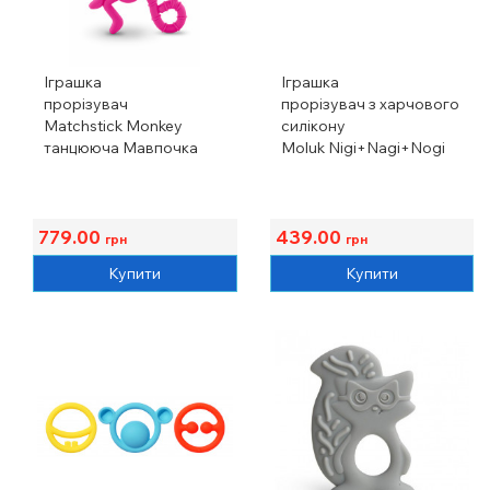
Іграшка
Іграшка
прорізувач
прорізувач з харчового
Matchstick Monkey
силікону
танцююча Мавпочка
Moluk Nigi+Nagi+Nogi
рожева, 14 см, 3 міс.+
пастельні, 3 шт.
779.00
439.00
грн
грн
Купити
Купити