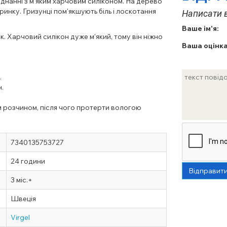
єднанні з м'яким харчовим силіконом. На дерево
инку. Гризунці пом'якшують біль і лоскотання
Написати в
Ваше ім'я:
. Харчовий силікон дуже м'який, тому він ніжно
Ваша оцінка
.
.
 розчином, після чого протерти вологою
7340135753727
24 години
Відправит
3 міс.+
Швеція
Virgel