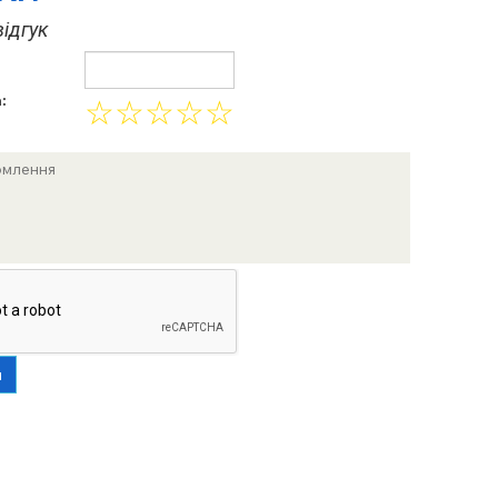
ідгук
:
☆
☆
☆
☆
☆
и