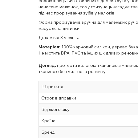
собою кілець, виготовлених з дерева бука у по
нанесено малюнок, тому гризунець нагадує твар
під час прорізування зубів у малюків.
Форма прорізувачів зручна для маленьких ручок
масує ясна дитинки.
Діткам від 3 місяців.
Матеріал:
100% харчовий силікон, дерево бука
Не містить BPA, PVC та інших шкідливих речовин
Догляд:
протерти вологою тканиною з мильним
тканиною без мильного розчину.
Штрихкод
Строк відправки
Від якого віку
Країна
Бренд