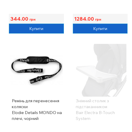
344.00
1284.00
грн
грн
Купити
Купити
Ремінь для перенесення
Знімний столик з
коляски
підстаканником
Elodie Details MONDO на
Bair Electra B-Touch
плечі, чорний
System