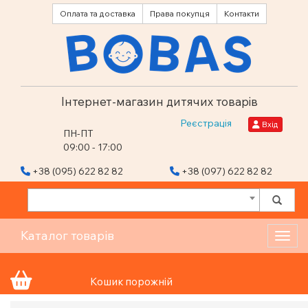
Оплата та доставка
Права покупця
Контакти
Інтернет-магазин дитячих товарів
Реєстрація
Вхід
ПН-ПТ
09:00 - 17:00
+38 (095) 622 82 82
+38 (097) 622 82 82
Каталог товарів
Toggl
Кошик порожній