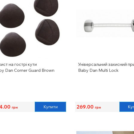
ист на гострі кути
Універсальний захисний пр
by Dan Corner Guard Brown
Baby Dan Multi Lock
4.00
269.00
Купити
Ку
грн
грн