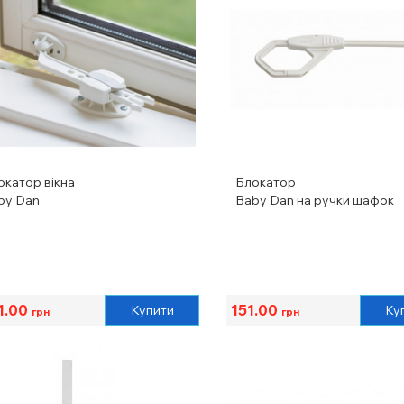
окатор вікна
Блокатор
by Dan
Baby Dan на ручки шафок
1.00
151.00
Купити
Ку
грн
грн