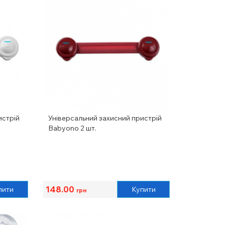
истрій
Універсальний захисний пристрій
Babyono 2 шт.
148.00
пити
Купити
грн