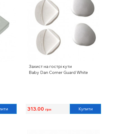
Захист на гострі кути
Baby Dan Corner Guard White
313.00
пити
Купити
грн