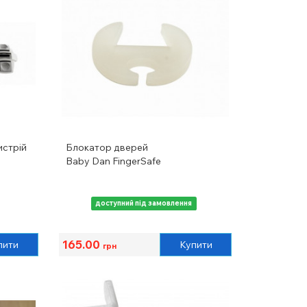
истрій
Блокатор дверей
Baby Dan FingerSafe
доступний під замовлення
165.00
пити
Купити
грн