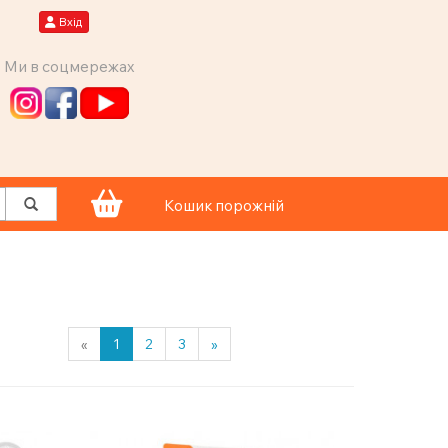
Вхід
Ми в соцмережах
Кошик порожній
«
1
2
3
»