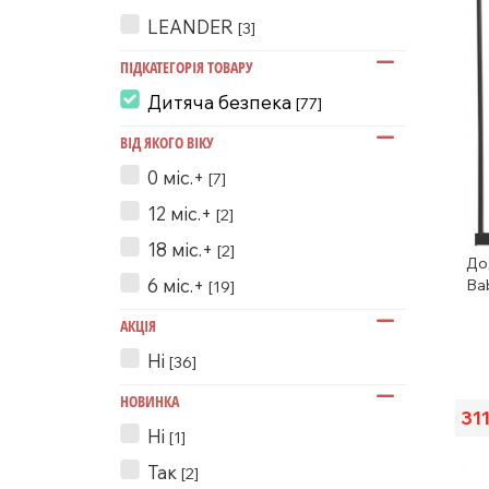
LEANDER
[3]
ПІДКАТЕГОРІЯ ТОВАРУ
Дитяча безпека
[77]
ВІД ЯКОГО ВІКУ
0 міс.+
[7]
12 міс.+
[2]
18 міс.+
[2]
До
6 міс.+
Bab
[19]
АКЦІЯ
Ні
[36]
НОВИНКА
31
Ні
[1]
Так
[2]