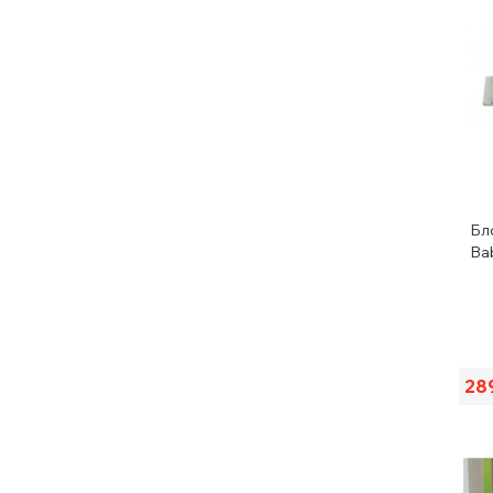
Бл
Ba
28