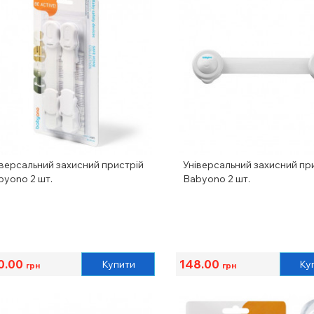
іверсальний захисний пристрій
Універсальний захисний пр
byono 2 шт.
Babyono 2 шт.
0.00
148.00
Купити
Ку
грн
грн