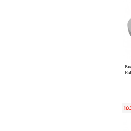
Бл
Ba
10