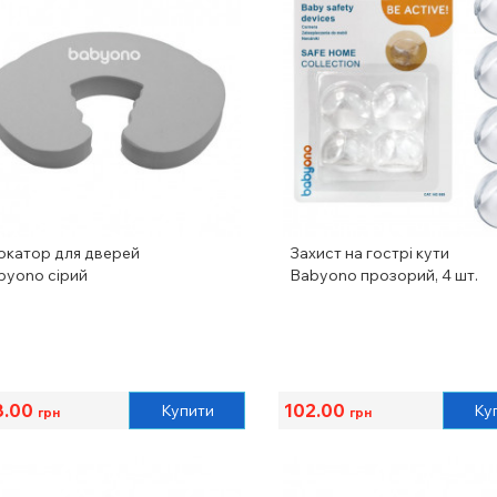
окатор для дверей
Захист на гострі кути
byono сірий
Babyono прозорий, 4 шт.
3.00
102.00
Купити
Ку
грн
грн