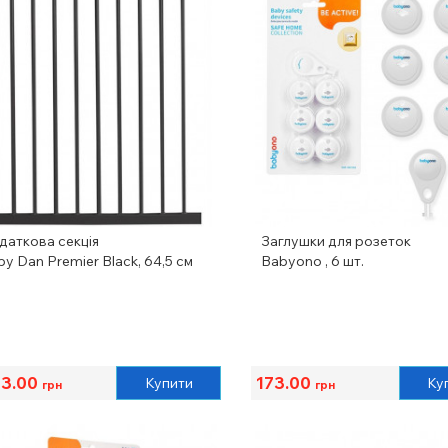
даткова секція
Заглушки для розеток
y Dan Premier Black, 64,5 см
Babyono , 6 шт.
13.00
173.00
Купити
Ку
грн
грн