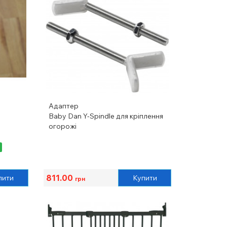
Адаптер
Baby Dan Y-Spindle для кріплення
огорожі
811.00
пити
Купити
грн