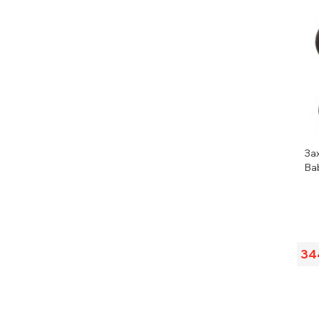
Зах
Ba
34