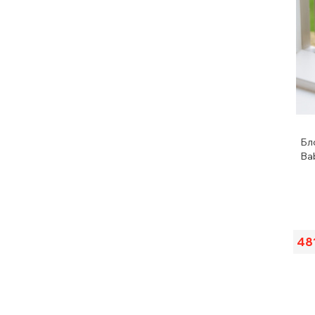
Бл
Ba
48