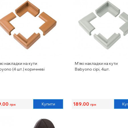
кі накладки на кути
М'які накладки на кути
byono (4 шт.) коричневі
Babyono сірі, 4шт.
9.00
189.00
Купити
Ку
грн
грн