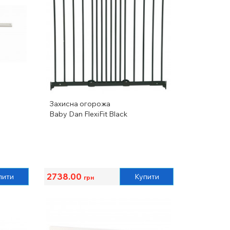
Захисна огорожа
Baby Dan FlexiFit Black
2738.00
пити
Купити
грн