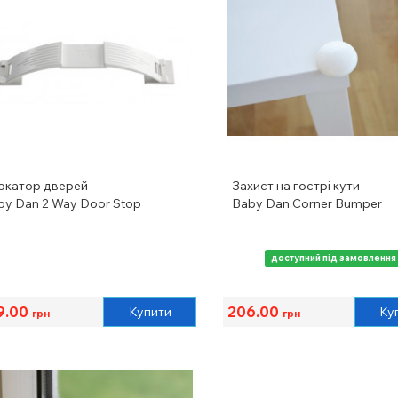
окатор дверей
Захист на гострі кути
by Dan 2 Way Door Stop
Baby Dan Corner Bumper
доступний під замовлення
9.00
206.00
Купити
Ку
грн
грн