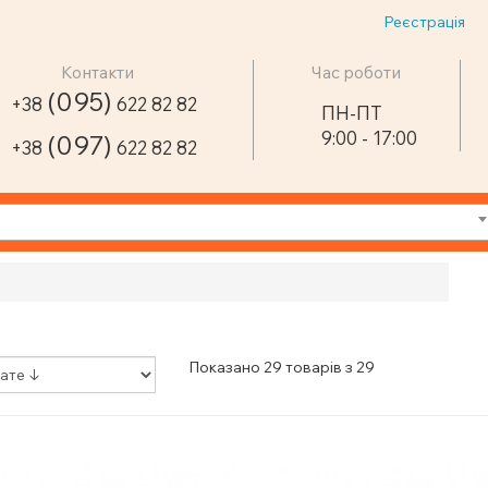
Реєстрація
Контакти
Час роботи
(095)
+38
622 82 82
ПН-ПТ
9:00 - 17:00
(097)
+38
622 82 82
Показано 29 товарів з 29