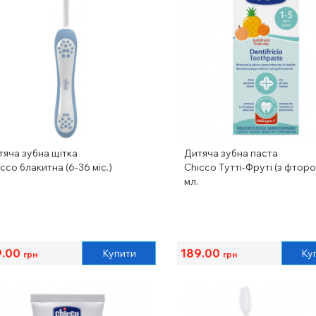
тяча зубна щітка
Дитяча зубна паста
cco блакитна (6-36 міс.)
Chicco Тутті-Фруті (з фторо
мл.
9.00
189.00
Купити
Ку
грн
грн