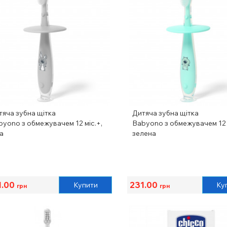
тяча зубна щітка
Дитяча зубна щітка
byono з обмежувачем 12 міс.+,
Babyono з обмежувачем 12 
а
зелена
1.00
231.00
Купити
Ку
грн
грн