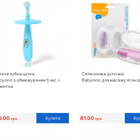
тяча зубна щітка
Силіконова щіточка
byono з обмежувачем 6 міс.+,
Babyono для масажу ясен 
акитна
0.00
81.00
Купити
Ку
грн
грн