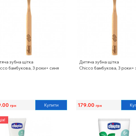
тяча зубна щітка
Дитяча зубна щітка
icco бамбукова, 3 роки+ синя
Chicco бамбукова, 3 роки+
9.00
179.00
Купити
Ку
грн
грн
ія!