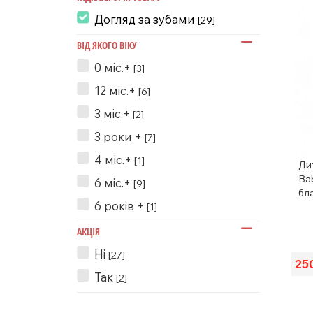
Догляд за зубами
[29]
ВІД ЯКОГО ВІКУ
0 міс.+
[3]
12 міс.+
[6]
3 міс.+
[2]
3 роки +
[7]
4 міс.+
[1]
Ди
Ba
6 міс.+
[9]
бл
6 років +
[1]
АКЦІЯ
Ні
[27]
25
Так
[2]