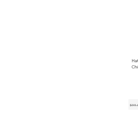
Наб
Chi
599.