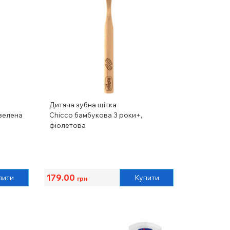
Дитяча зубна щітка
 зелена
Chicco бамбукова 3 роки+,
фіолетова
179.00
пити
Купити
грн