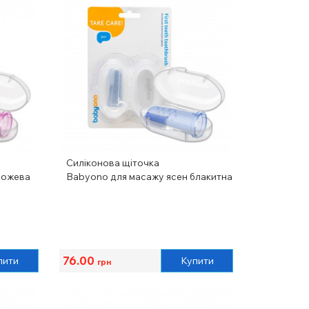
Силіконова щіточка
рожева
Babyono для масажу ясен блакитна
76.00
пити
Купити
грн