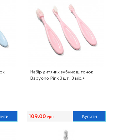
чок
Набір дитячих зубних щіточок
Babyono Pink 3 шт., 3 міс.+
109.00
пити
Купити
грн