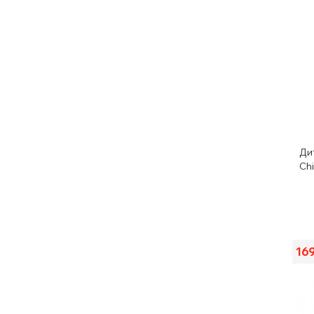
Ди
Chi
16