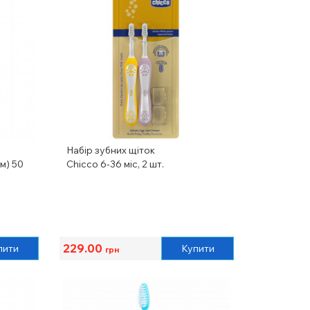
Набір зубних щіток
м) 50
Chicco 6-36 міс, 2 шт.
229.00
пити
Купити
грн