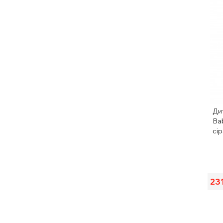
Ди
Ba
сір
23