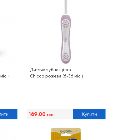
Дитяча зубна щітка
міс.+,
Chicco рожева (6-36 міс.)
169.00
пити
Купити
грн