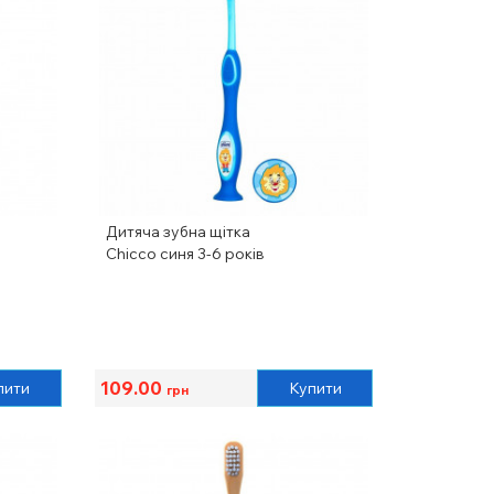
Дитяча зубна щітка
Chicco синя 3-6 років
109.00
пити
Купити
грн