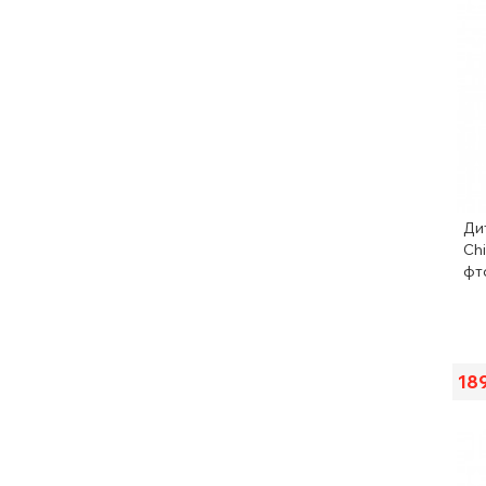
Ди
Chi
фт
18