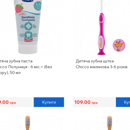
тяча зубна паста
Дитяча зубна щітка
cco Полуниця - 6 міс.+ (без
Chicco малинова 3-6 років
ору), 50 мл
9.00
109.00
Купити
Ку
грн
грн