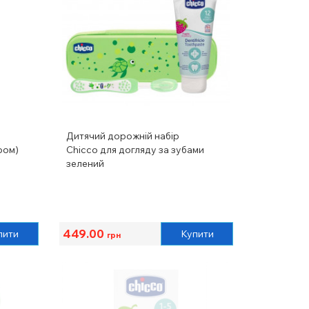
Дитячий дорожній набір
ром)
Chicco для догляду за зубами
зелений
449.00
пити
Купити
грн