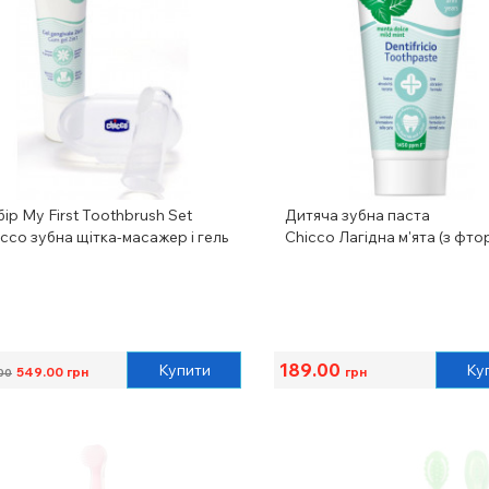
ір My First Toothbrush Set
Дитяча зубна паста
cco зубна щітка-масажер і гель
Chicco Лагідна м'ята (з фто
189.00
Купити
Ку
549.00
грн
грн
00