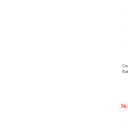
Си
Ba
76