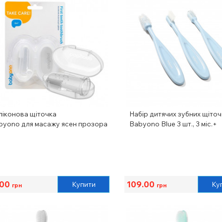
ліконова щіточка
Набір дитячих зубних щіто
byono для масажу ясен прозора
Babyono Blue 3 шт., 3 міс.+
.00
109.00
Купити
Ку
грн
грн