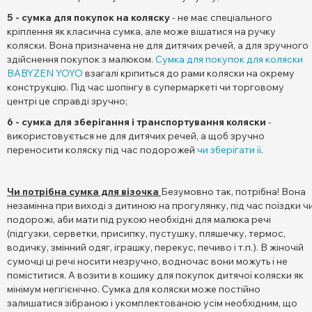
5 - сумка для покупок на коляску
- не має спеціального
кріплення як класична сумка, але може вішатися на ручку
коляски. Вона призначена не для дитячих речей, а для зручного
здійснення покупок з малюком.
Сумка для покупок для коляски
BABYZEN YOYO
взагалі кріпиться до рами коляски на окрему
конструкцію. Під час шопінгу в супермаркеті чи торговому
центрі це справді зручно;
6 - сумка для зберігання і транспортування коляски
-
використовується не для дитячих речей, а щоб зручно
переносити коляску під час подорожей
чи зберігати її
.
Чи потрібна сумка для візочка
Безумовно так, потрібна! Вона
незамінна при виході з дитиною на прогулянку, під час поїздки ч
подорожі, аби мати під рукою необхідні для малюка речі
(підгузки, серветки, присипку, пустушку, пляшечку, термос,
водичку, змінний одяг, іграшку, перекус, печиво і т.п.). В жіночій
сумочці ці речі носити незручно, водночас вони можуть і не
поміститися. А возити в кошику для покупок дитячої коляски як
мінімум негігієнічно. Сумка для коляски може постійно
залишатися зібраною і укомплектованою усім необхідним, що