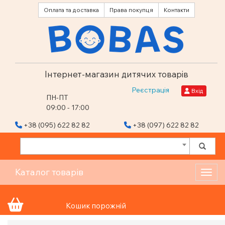
Оплата та доставка
Права покупця
Контакти
Інтернет-магазин дитячих товарів
Реєстрація
Вхід
ПН-ПТ
09:00 - 17:00
+38 (095) 622 82 82
+38 (097) 622 82 82
Каталог товарів
Toggl
Кошик порожній