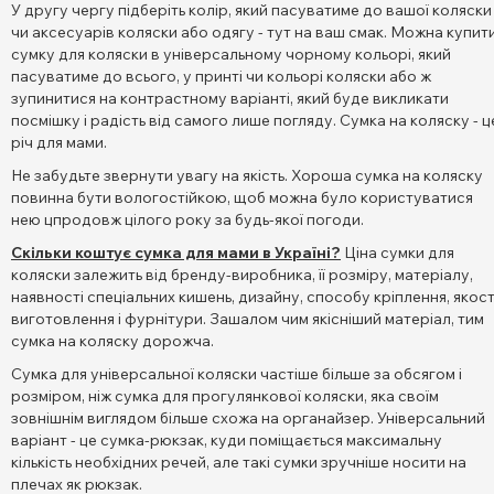
У другу чергу підберіть колір, який пасуватиме до вашої коляски
чи аксесуарів коляски або одягу - тут на ваш смак. Можна купит
сумку для коляски в універсальному чорному кольорі, який
пасуватиме до всього, у принті чи кольорі коляски або ж
зупинитися на контрастному варіанті, який буде викликати
посмішку і радість від самого лише погляду. Сумка на коляску - ц
річ для мами.
Не забудьте звернути увагу на якість. Хороша сумка на коляску
повинна бути вологостійкою, щоб можна було користуватися
нею цпродовж цілого року за будь-якої погоди.
Скільки коштує сумка для мами в Україні?
Ціна сумки для
коляски залежить від бренду-виробника, її розміру, матеріалу,
наявності спеціальних кишень, дизайну, способу кріплення, якост
виготовлення і фурнітури. Зашалом чим якісніший матеріал, тим
сумка на коляску дорожча.
Сумка для універсальної коляски частіше більше за обсягом і
розміром, ніж сумка для прогулянкової коляски, яка своїм
зовнішнім виглядом більше схожа на органайзер. Універсальний
варіант - це сумка-рюкзак, куди поміщається максимальну
кількість необхідних речей, але такі сумки зручніше носити на
плечах як рюкзак.