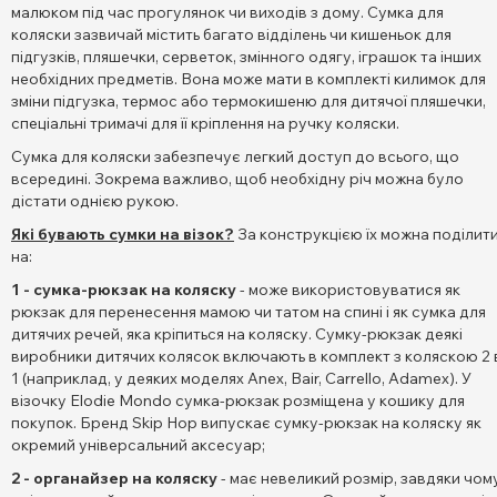
малюком під час прогулянок чи виходів з дому. Сумка для
коляски зазвичай містить багато відділень чи кишеньок для
підгузків, пляшечки, серветок, змінного одягу, іграшок та інших
необхідних предметів. Вона може мати в комплекті килимок для
зміни підгузка, термос або термокишеню для дитячої пляшечки,
спеціальні тримачі для її кріплення на ручку коляски.
Сумка для коляски забезпечує легкий доступ до всього, що
всередині. Зокрема важливо, щоб необхідну річ можна було
дістати однією рукою.
Які бувають сумки на візок?
За конструкцією їх можна поділит
на:
1 - сумка-рюкзак на коляску
- може використовуватися як
рюкзак для перенесення мамою чи татом на спині і як сумка для
дитячих речей, яка кріпиться на коляску. Сумку-рюкзак деякі
виробники дитячих колясок включають в комплект з коляскою 2 
1 (наприклад, у деяких моделях Anex, Bair, Carrello, Adamex). У
візочку Elodie Mondo сумка-рюкзак розміщена у кошику для
покупок. Бренд Skip Hop випускає сумку-рюкзак на коляску як
окремий універсальний аксесуар;
2 - органайзер на коляску
- має невеликий розмір, завдяки чом