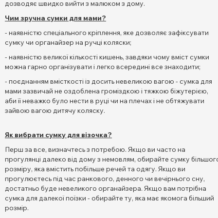
дозводяє швидко вийти з малюком з дому.
Чим зручна сумки для мами?
- наявністю спеціального кріплення, яке дозволяє зафіксувати
сумку чи органайзер на ручці коляски;
- наявністю великої кількості кишень, завдяки чому вміст сумки
можна гарно організувати і легко всередині все знаходити;
- поєднанням вмісткості із досить невеликою вагою - сумка для
мами зазвичай не оздоблена громіздкою і тяжкою біжутерією,
аби її неважко було нести в руці чи на плечах і не обтяжувати
зайвою вагою дитячу коляску.
Як вибрати сумку для візочка?
Перш за все, визначтесь з потребою. Якщо ви часто на
прогулянці далеко від дому з немовлям, обирайте сумку більшог
розміру, яка вмістить побільше речей та одягу. Якщо ви
прогулюєтесь під час ранкового, денного чи вечірнього сну,
достатньо буде невеликого органайзера. Якщо вам потрібна
сумка для далекої поїзки - обирайте ту, яка має якомога більший
розмір.