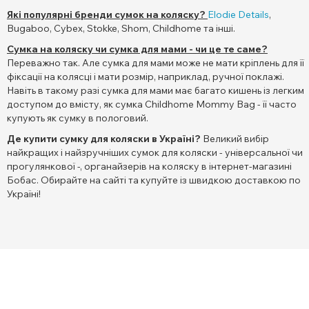
Які популярні бренди сумок на коляску?
Elodie Details
,
Bugaboo, Cybex, Stokke, Shom, Childhome та інші.
Сумка на коляску чи сумка для мами - чи це те саме?
Переважно так. Але сумка для мами може не мати кріплень для її
фіксації на колясці і мати розмір, наприклад, ручної поклажі.
Навіть в такому разі сумка для мами має багато кишень із легким
доступом до вмісту, як сумка Childhome Mommy Bag - її часто
купують як сумку в пологовий.
Де купити сумку для коляски в Україні?
Великий вибір
найкращих і найзручніших сумок для коляски - універсальної чи
прогулянкової -, органайзерів на коляску в інтернет-магазині
Бобас. Обирайте на сайті та купуйте із швидкою доставкою по
Україні!