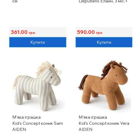
см
Lilliputiens Елайн, 3 міс.+
361.00
590.00
грн
грн
Купити
Купити
М'яка іграшка
М'яка іграшка
Kid's Concept коник Sam
Kid's Concept коник Vera
AIDEN
AIDEN