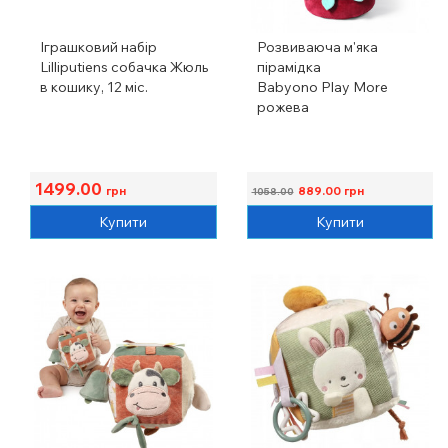
Іграшковий набір
Розвиваюча м'яка
Lilliputiens собачка Жюль
пірамідка
в кошику, 12 міс.
Babyono Play More
рожева
1499.00
грн
889.00
грн
1058.00
Купити
Купити