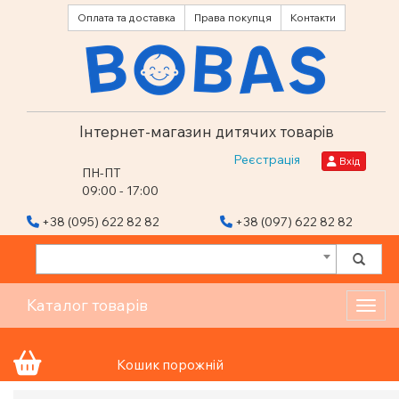
Оплата та доставка
Права покупця
Контакти
Інтернет-магазин дитячих товарів
Реєстрація
Вхід
ПН-ПТ
09:00 - 17:00
+38 (095) 622 82 82
+38 (097) 622 82 82
Каталог товарів
Toggl
Кошик порожній