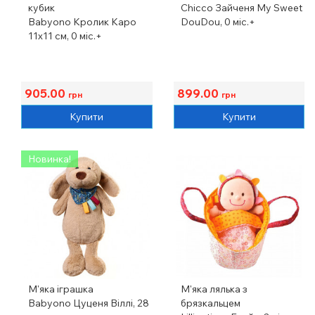
кубик
Chicco Зайченя My Sweet
Babyono Кролик Каро
DouDou, 0 міс.+
11х11 см, 0 міс.+
905.00
899.00
грн
грн
Купити
Купити
Новинка!
М'яка іграшка
М'яка лялька з
Babyono Цуценя Віллі, 28
брязкальцем