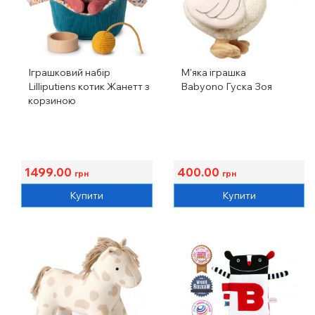
Іграшковий набір
М'яка іграшка
Lilliputiens котик Жанетт з
Babyono Гуска Зоя
корзиною
1499.00
400.00
грн
грн
Купити
Купити