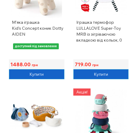
М'яка іграшка
Іграшка термофор
Kid's Concept коник Dotty
LULLALOVE Super-Toy
AIDEN
MRB із зігріваючою
вкладкою від кольок, 0
міс.+
доступний під замовлення
1488.00
719.00
грн
грн
Купити
Купити
Акція!