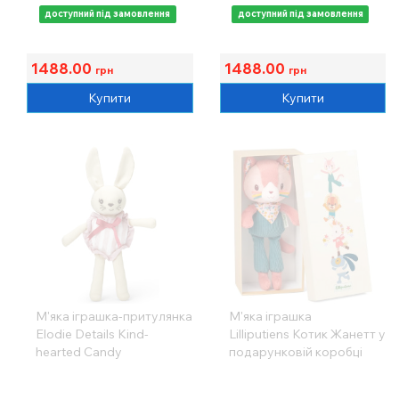
доступний під замовлення
доступний під замовлення
1488.00
1488.00
грн
грн
Купити
Купити
М'яка іграшка-притулянка
М'яка іграшка
Elodie Details Kind-
Lilliputiens Котик Жанетт у
hearted Candy
подарунковій коробці