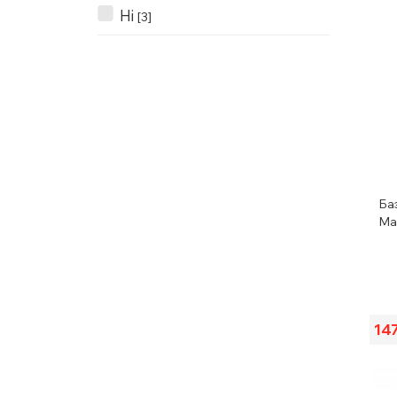
Ні
[3]
Ба
Max
14