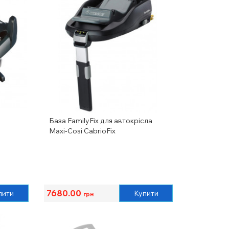
База FamilyFix для автокрісла
Maxi-Cosi CabrioFix
7680.00
пити
Купити
грн