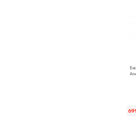
Баз
An
69