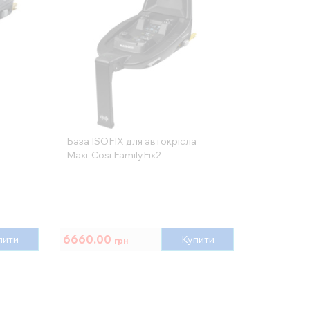
а
База ISOFIX для автокрісла
Maxi-Cosi FamilyFix2
6660.00
пити
Купити
грн