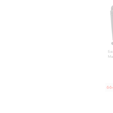
Ба
Max
66