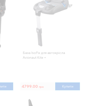
а
База IsoFix для автокрісла
Avionaut Kite +
4799.00
пити
Купити
грн