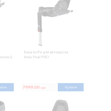
База IsoFix для автокрісла
Sirona G
Anex Pixel PRO
7999.00
пити
Купити
грн