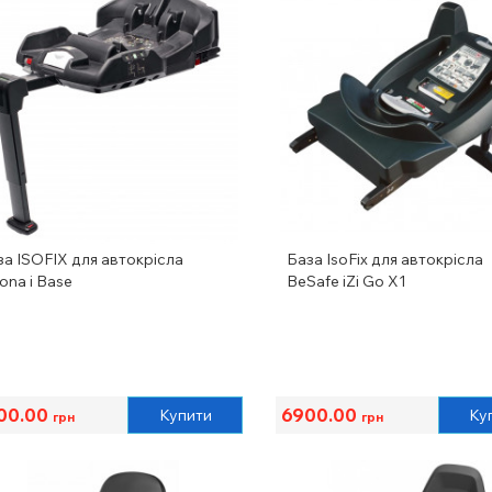
за ISOFIX для автокрісла
База IsoFix для автокрісла
ona i Base
BeSafe iZi Go X1
00.00
6900.00
Купити
Ку
грн
грн