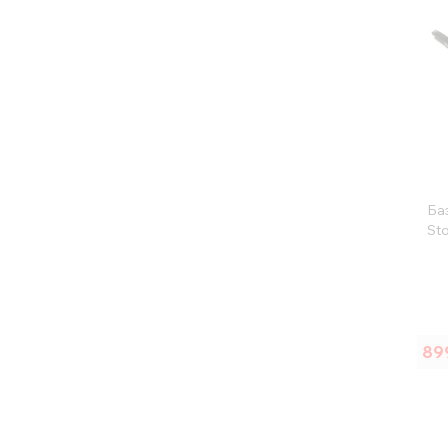
Баз
Sto
89