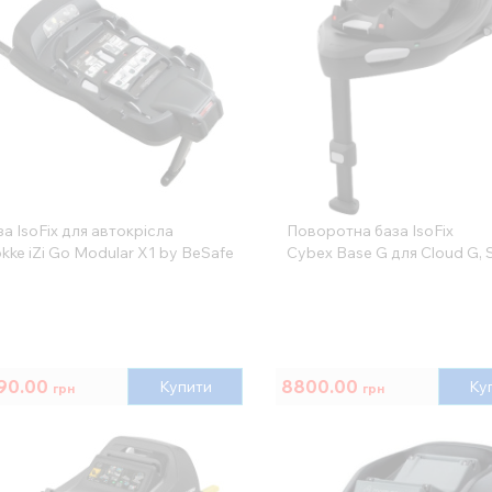
а IsoFix для автокрісла
Поворотна база IsoFix
kke iZi Go Modular X1 by BeSafe
Cybex Base G для Cloud G, 
90.00
8800.00
Купити
Ку
грн
грн