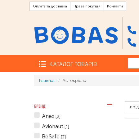
Оплата та доставка
Права покупця
Контакти
КАТАЛОГ ТОВАРІВ
Главная
Автокрісла
БРЕНД
Anex
[2]
Avionaut
[1]
BeSafe
[2]