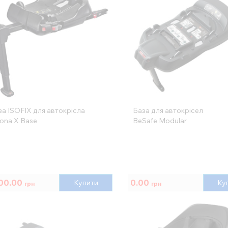
за ISOFIX для автокрісла
База для автокрісел
ona X Base
BeSafe Modular
00.00
0.00
Купити
Ку
грн
грн