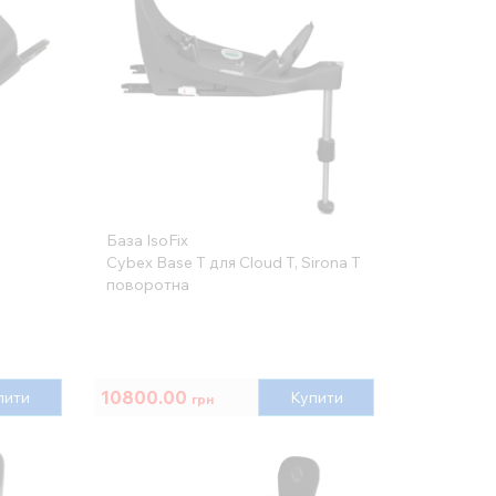
База IsoFix
Cybex Base T для Cloud T, Sirona T
поворотна
10800.00
пити
Купити
грн