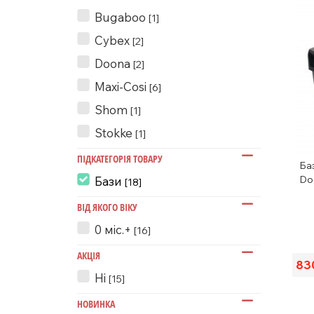
Bugaboo
[1]
Cybex
[2]
Doona
[2]
Maxi-Cosi
[6]
Shom
[1]
Stokke
[1]
ПІДКАТЕГОРІЯ ТОВАРУ
Ба
Do
Бази
[18]
ВІД ЯКОГО ВІКУ
0 міс.+
[16]
АКЦІЯ
83
Ні
[15]
НОВИНКА