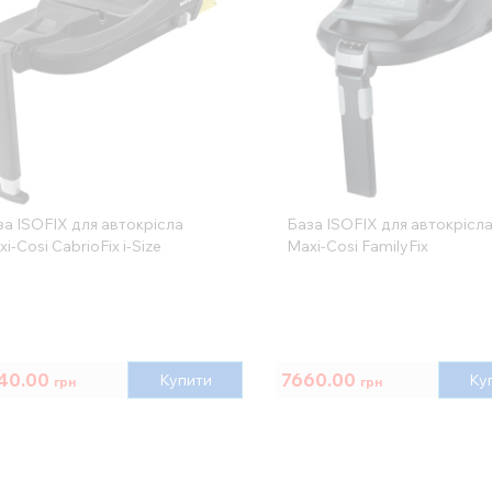
за ISOFIX для автокрісла
База ISOFIX для автокрісл
i-Cosi CabrioFix i-Size
Maxi-Cosi FamilyFix
40.00
7660.00
Купити
Ку
грн
грн