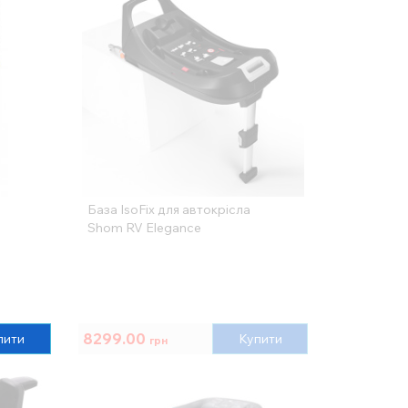
а
База IsoFix для автокрісла
Shom RV Elegance
8299.00
пити
Купити
грн