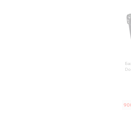
Ба
Do
90