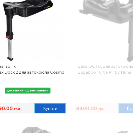
а IsoFix
База ISOFIX для автокрісл
ex Dock 2 для автокрісла Cosmo
Bugaboo Turtle Air by Nuna
доступний під замовлення
90.00
8400.00
Купити
Ку
грн
грн