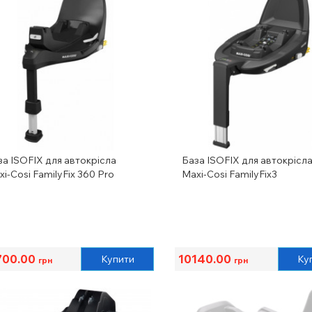
за ISOFIX для автокрісла
База ISOFIX для автокрісл
i-Cosi FamilyFix 360 Pro
Maxi-Cosi FamilyFix3
700.00
10140.00
Купити
Ку
грн
грн