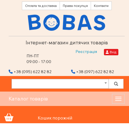
Оплата та доставка
Права покупця
Контакти
Інтернет-магазин дитячих товарів
Реєстрація
Вхід
ПН-ПТ
09:00 - 17:00
+38 (095) 622 82 82
+38 (097) 622 82 82
Каталог товарів
Toggl
Кошик порожній