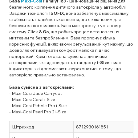
База
Maxi-Cosi
FamilyFix3
- це інноваційне рішення для
безпечного кріплення дитячого автокрісла у автомобілі.
Завдяки технології
ISOFIX
, вона забезпечує максимальну
стабільність і надійність кріплення, що є ключовим для
безпеки вашого малюка. База має просту в установці
систему
Click & Go
, що робить процес встановлення
миттєвим та безпроблемним. База пропонує кілька
корисних функцій, включаючи регульований кут нахилу, що
дозволяє оптимізувати комфорт малюка під час
подорожей. Крім того,вона сумісна з дитячими
автокріслами, які відповідають стандарту
i-Size
, і має
індикатори, які допомагають переконатись в тому, що
автокрісло правильно встановлено.
База сумісна з автокріслами:
- Maxi-Cosi Jade Carrycot
- Maxi-Cosi Coral i-Size
- Maxi-Cosi Pebble Pro i-Size
- Maxi-Cosi Pearl Pro 2 i-Size
Штрихкод
8712930161851