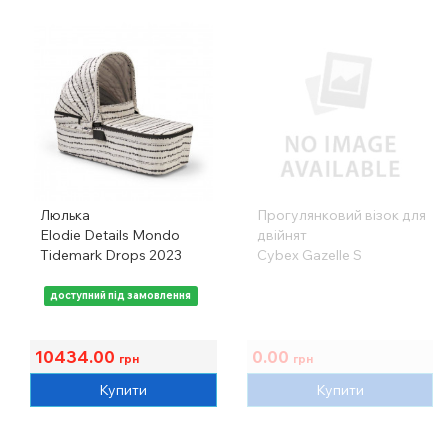
Люлька
Прогулянковий візок для
Elodie Details Mondo
двійнят
Tidemark Drops 2023
Cybex Gazelle S
доступний під замовлення
10434.00
0.00
грн
грн
Купити
Купити