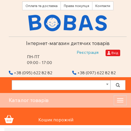
Оплата та доставка
Права покупця
Контакти
Інтернет-магазин дитячих товарів
Реєстрація
Вхід
ПН-ПТ
09:00 - 17:00
+38 (095) 622 82 82
+38 (097) 622 82 82
Каталог товарів
Toggl
Кошик порожній