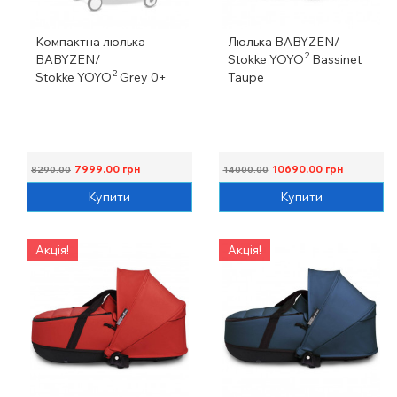
Компактна люлька
Люлька BABYZEN/
2
BABYZEN/
Stokke YOYO
Bassinet
2
Stokke YOYO
Grey 0+
Taupe
7999.00
грн
10690.00
грн
8290.00
14000.00
Купити
Купити
Акція!
Акція!