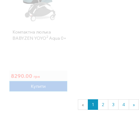
Компактна люлька
2
BABYZEN YOYO
Aqua 0+
8290.00
грн
Купити
«
1
2
3
4
»