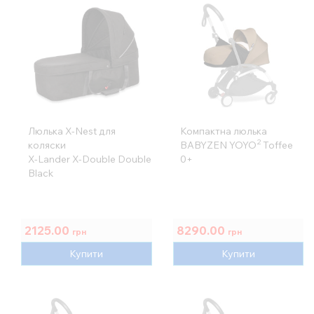
Люлька X-Nest для
Компактна люлька
2
коляски
BABYZEN YOYO
Toffee
X-Lander X-Double Double
0+
Black
2125.00
8290.00
грн
грн
Купити
Купити