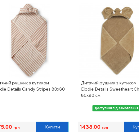
тячий рушник з кутиком
Дитячий рушник з кутиком
die Details Candy Stripes 80х80
Elodie Details Sweetheart Ch
80x80 см.
доступний під замовлення
75.00
1438.00
Купити
Ку
грн
грн