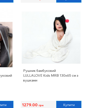
Рушник бамбуковий
буковий
LULLALOVE Kids MRB 130x65 см з
вушками
1279.00
пити
Купити
грн