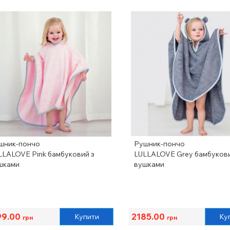
шник-пончо
Рушник-пончо
LLALOVE Pink бамбуковий з
LULLALOVE Grey бамбукови
шками
вушками
99.00
2185.00
Купити
Ку
грн
грн