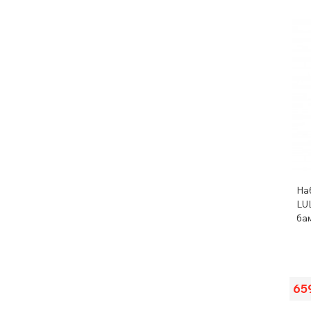
На
LU
ба
65