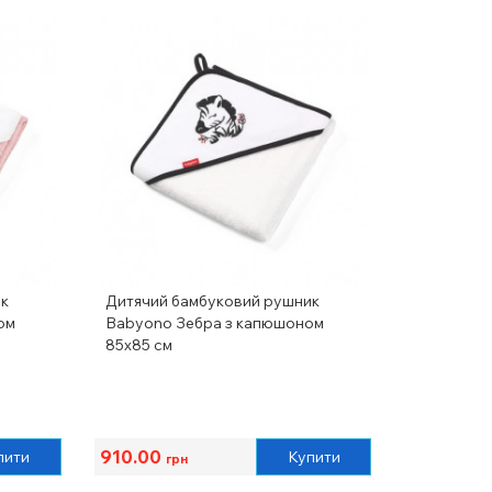
ик
Дитячий бамбуковий рушник
ом
Babyono Зебра з капюшоном
85х85 см
910.00
пити
Купити
грн