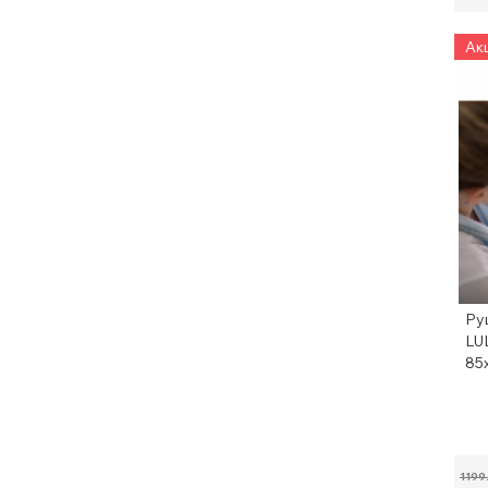
Акц
Ру
LU
85
1199