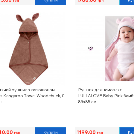
Купити
Ку
грн
грн
тячий рушник з капюшоном
Рушник для немовлят
bs Kangaroo Towel Woodchuck, 0
LULLALOVE Baby Pink бамб
.+
85х85 см
40.00
1199.00
Купити
Ку
грн
грн