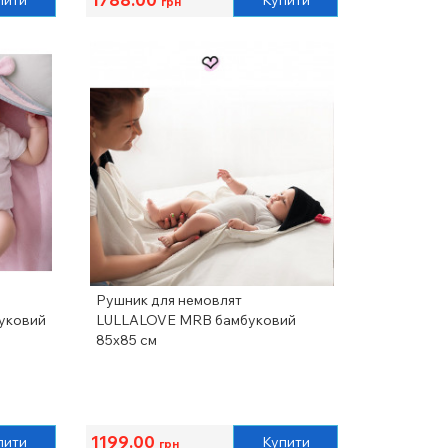
пити
Купити
грн
Рушник для немовлят
уковий
LULLALOVE MRB бамбуковий
85х85 см
1199.00
пити
Купити
грн