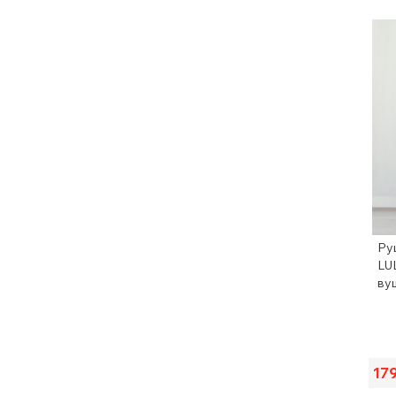
Ру
LU
ву
17