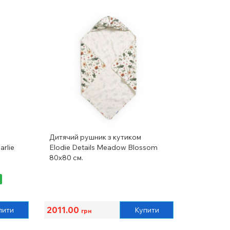
Дитячий рушник з кутиком
arlie
Elodie Details Meadow Blossom
80x80 см.
2011.00
пити
Купити
грн