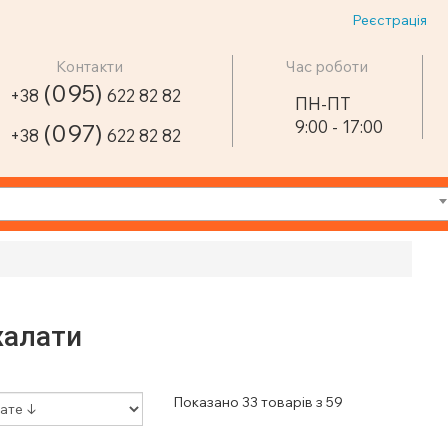
Реєстрація
Контакти
Час роботи
(095)
+38
622 82 82
ПН-ПТ
9:00 - 17:00
(097)
+38
622 82 82
халати
Показано 33 товарів з 59