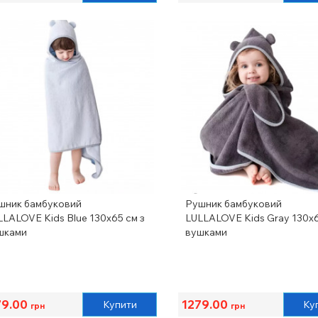
шник бамбуковий
Рушник бамбуковий
LLALOVE Kids Blue 130x65 см з
LULLALOVE Kids Gray 130x6
шками
вушками
79.00
1279.00
Купити
Ку
грн
грн