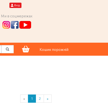
Вхід
Ми в соцмережах
Кошик порожній
«
1
2
»