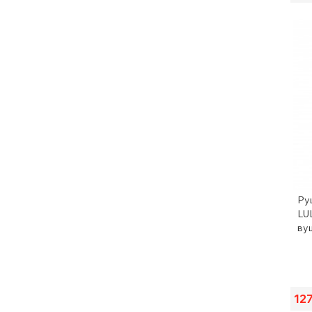
Ру
LU
ву
12