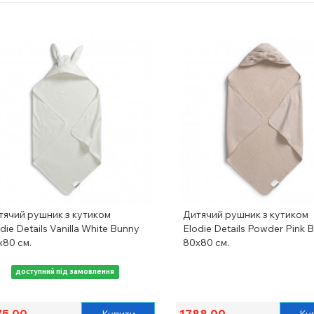
тячий рушник з кутиком
Дитячий рушник з кутиком
die Details Vanilla White Bunny
Elodie Details Powder Pink 
х80 см.
80х80 см.
доступний під замовлення
75.00
1788.00