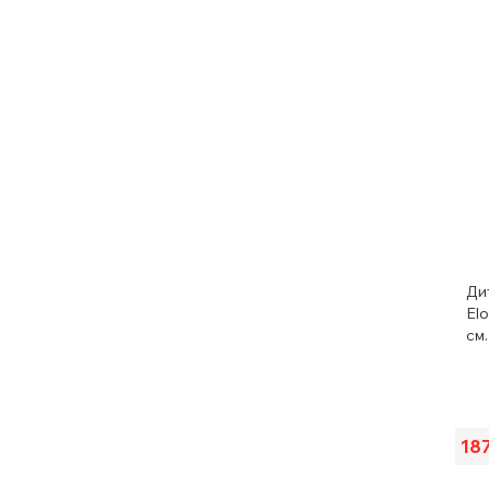
Ди
Elo
см.
18