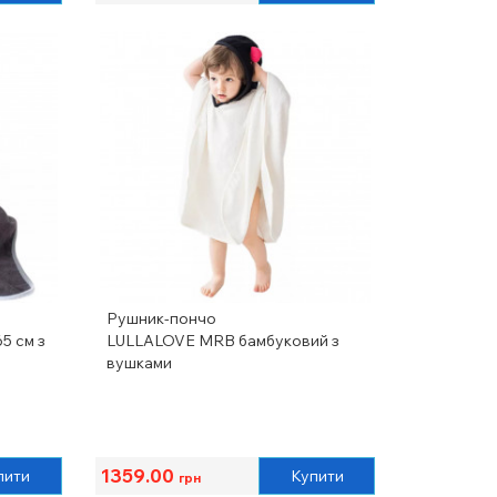
Рушник-пончо
5 см з
LULLALOVE MRB бамбуковий з
вушками
1359.00
пити
Купити
грн