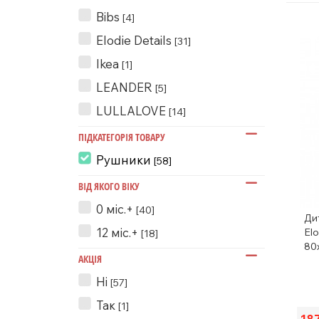
Bibs
[4]
Elodie Details
[31]
Ikea
[1]
LEANDER
[5]
LULLALOVE
[14]
ПІДКАТЕГОРІЯ ТОВАРУ
Рушники
[58]
ВІД ЯКОГО ВІКУ
0 міс.+
[40]
Ди
12 міс.+
Elo
[18]
80
АКЦІЯ
Ні
[57]
Так
[1]
18