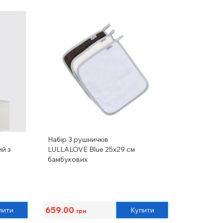
Набір 3 рушничків
й з
LULLALOVE Blue 25х29 см
бамбукових
659.00
пити
Купити
грн