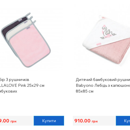
бір 3 рушничків
Дитячий бамбуковий рушн
LLALOVE Pink 25х29 см
Babyono Лебідь з капюшон
мбукових
85х85 см
9.00
910.00
Купити
Ку
грн
грн