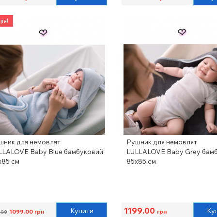
ія!
шник для немовлят
Рушник для немовлят
LLALOVE Baby Blue бамбуковий
LULLALOVE Baby Grey бам
х85 см
85х85 см
1199.00
Купити
Ку
1099.00
грн
грн
.00