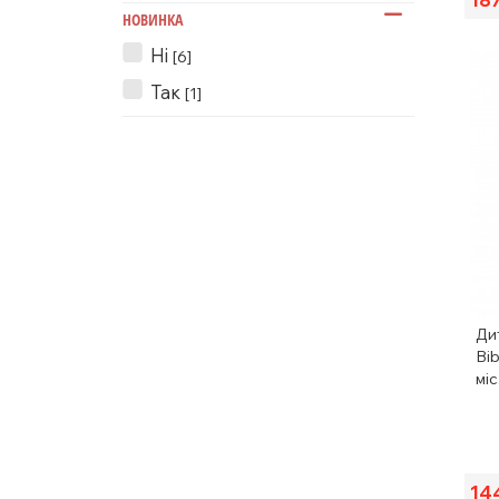
НОВИНКА
Ні
[6]
Так
[1]
Ди
Bi
міс
14