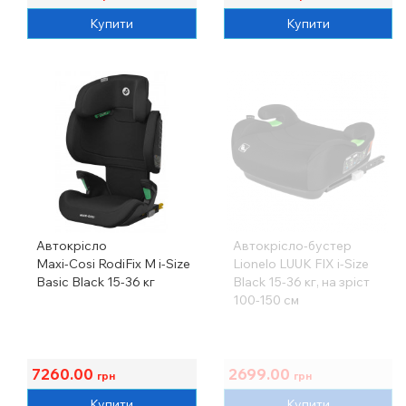
Купити
Купити
Автокрісло
Автокрісло-бустер
Maxi-Cosi RodiFix M i-Size
Lionelo LUUK FIX i-Size
Basic Black 15-36 кг
Black 15-36 кг, на зріст
100-150 см
7260.00
2699.00
грн
грн
Купити
Купити