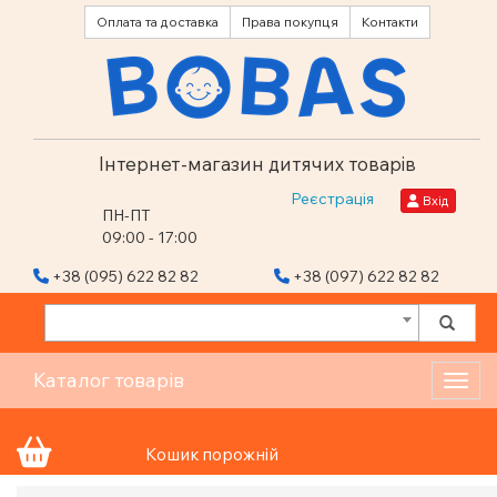
Оплата та доставка
Права покупця
Контакти
Інтернет-магазин дитячих товарів
Реєстрація
Вхід
ПН-ПТ
09:00 - 17:00
+38 (095) 622 82 82
+38 (097) 622 82 82
Каталог товарів
Toggl
Кошик порожній