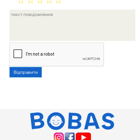
☆
☆
☆
☆
☆
Відправити