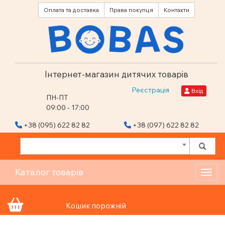
Оплата та доставка
Права покупця
Контакти
Інтернет-магазин дитячих товарів
Реєстрація
Вхід
ПН-ПТ
09:00 - 17:00
+38 (095) 622 82 82
+38 (097) 622 82 82
Каталог товарів
Toggl
Кошик порожній