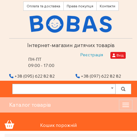
Оплата та доставка
Права покупця
Контакти
Інтернет-магазин дитячих товарів
Реєстрація
Вхід
ПН-ПТ
09:00 - 17:00
+38 (095) 622 82 82
+38 (097) 622 82 82
Каталог товарів
Toggl
Кошик порожній