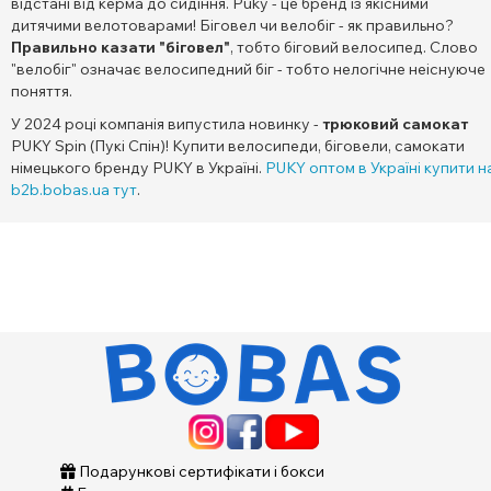
відстані від керма до сидіння. Puky - це бренд із якісними
дитячими велотоварами! Біговел чи велобіг - як правильно?
Правильно казати "біговел"
, тобто біговий велосипед. Слово
"велобіг" означає велосипедний біг - тобто нелогічне неіснуюче
поняття.
У 2024 році компанія випустила новинку -
трюковий самокат
PUKY Spin (Пукі Спін)! Купити велосипеди, біговели, самокати
німецького бренду PUKY в Україні.
PUKY оптом в Україні купити н
b2b.bobas.ua тут
.
Подарункові сертифікати і бокси