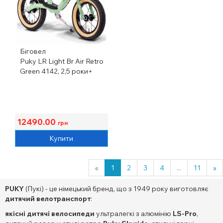
Біговел
Puky LR Light Br Air Retro
Green 4142, 2,5 роки+
12490.00
грн
Купити
«
1
2
3
4
...
11
»
PUKY
(Пукі) - це німецький бренд, що з 1949 року виготовляє
дитячий велотранспорт
:
якісні д
итячі велосипеди
ультралегкі з алюмінію
LS-Pro
,