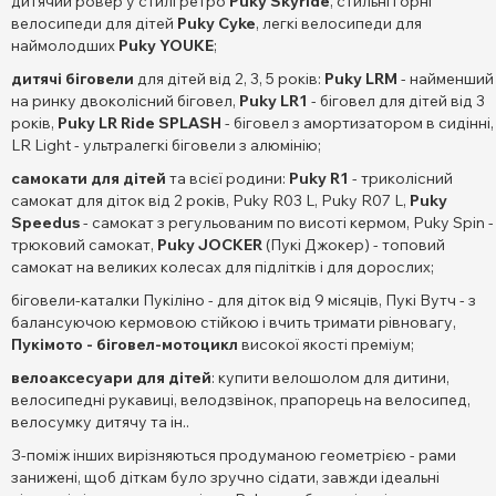
дитячий ровер у стилі ретро
Puky Skyride
, стильні горні
велосипеди для дітей
Puky Cyke
, легкі велосипеди для
наймолодших
Puky YOUKE
;
дитячі біговели
для дітей від 2, 3, 5 років:
Puky LRM
- найменший
на ринку двоколісний біговел,
Puky LR1
- біговел для дітей від 3
років,
Puky LR Ride SPLASH
- біговел з амортизатором в сидінні,
LR Light - ультралегкі біговели з алюмінію;
самокати для дітей
та всієї родини:
Puky R1
- триколісний
самокат для діток від 2 років, Puky R03 L, Puky R07 L,
Puky
Speedus
- самокат з регульованим по висоті кермом, Puky Spin -
трюковий самокат,
Puky JOCKER
(Пукі Джокер) - топовий
самокат на великих колесах для підлітків і для дорослих;
біговели-каталки Пукіліно - для діток від 9 місяців, Пукі Вутч - з
балансуючою кермовою стійкою і вчить тримати рівновагу,
Пукімото - біговел-мотоцикл
високої якості преміум;
велоаксесуари для дітей
: купити велошолом для дитини,
велосипедні рукавиці, велодзвінок, прапорець на велосипед,
велосумку дитячу та ін..
З-поміж інших вирізняються продуманою геометрією - рами
занижені, щоб діткам було зручно сідати, завжди ідеальні