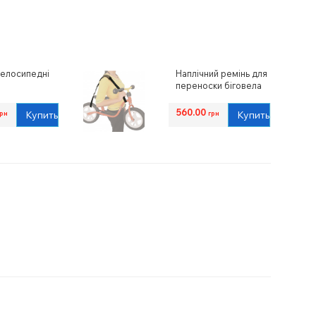
велосипедні
Наплічний ремінь для
і
переноски біговела
або самоката
Puky
560.00
Купить
Купить
грн
грн