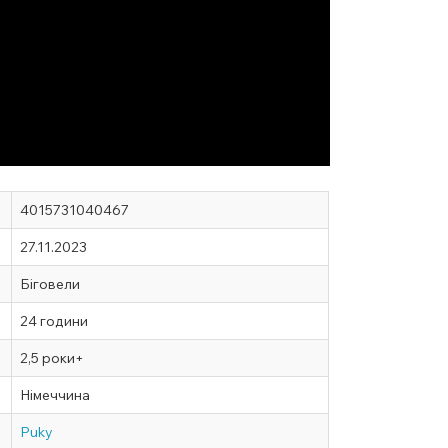
4015731040467
27.11.2023
Біговели
24 години
2,5 роки+
Німеччина
Puky