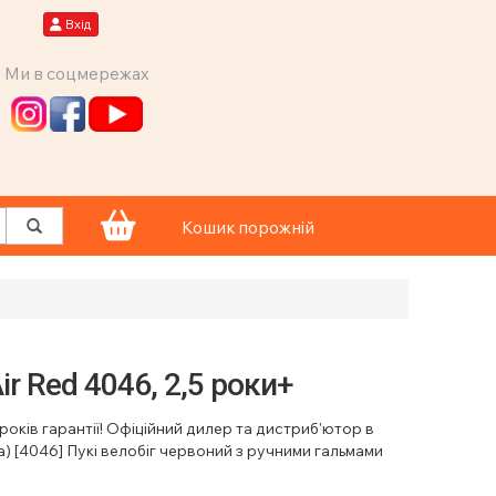
Вхід
Ми в соцмережах
Кошик порожній
ir Red 4046, 2,5 роки+
років гарантії! Офіційний дилер та дистриб'ютор в
a) [4046] Пукі велобіг червоний з ручними гальмами