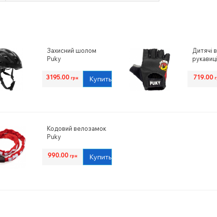
Захисний шолом
Дитячі 
Puky
рукавиц
Puky
3195.00
719.00
Купить
грн
Кодовий велозамок
Puky
990.00
Купить
грн