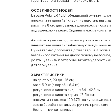
гарантовано їх традиційно високу якість!
ОСОБЛИВОСТІ МОДЕЛІ
Біговел Puky LR 1L Br обладнаний ручним гальм
пневматичні шини 12”, класична відстань від си
висоті на 8 см, для безпеки долоньок малюка в
подушечкою на кермі. Сидіння м'яке, максималь
Англійські кулькові підшипники у втулках коліс 
пневматичні шини 12” забезпечують відмінний н
Ручне гальмо допомагає дітям старше 3 років 
безпечного катання на двоколісному велосипеді
розташуванням платформи вкрита ударостійким
для паркування.
ХАРАКТЕРИСТИКИ:
- на зріст від 90 до 115 см;
- вага: 5,0 кг (в коробці 6,4 кг);
- регульована висота сидіння: 34 - 42,5 см;
- регульована висота керма: 47-56 см;
- пневматичні колеса 12"х1,75'' на кулькових вал
- заднє барабанне гальмо з ручним приводом;
- безпечні ручки на кермі;