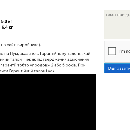
 5.0 кг
 6.4 кг
 на сайті виробника).
ю на Пукі, вказано в Гарантійному талоні, який
йний талон і чек як підтвердження здійснення
 гарантії, тобто упродовж 2 або 5 років. При
Відправит
ити Гарантійний талон і чек.