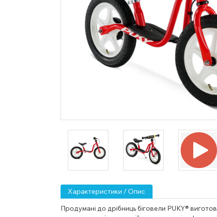
Характеристики / Опис
Продумані до дрібниць біговели
PUKY® виготовл