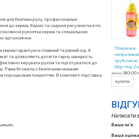
ом для безпеки руху, професіональні
діння до керма. Кермо та сидіння регулюються по
исокоякісні рукоятки керма та спеціальною
но ергономічне.
Пляшечка-
та керма гарантують плавний та рівний хід. А
непроливай
акат та дозволяють досягти гарну швидкість.
трубочкою
ефективно керувати рухом та підготуватися до
Skip Hop Z
. Рама біговела з безпечним низьким
Мавпа, 6 мі
383.00
399.00
 порошковим покриттям. В комплекті підставка
купити
ВІДГ
Написати в
ьницях;
Ваше ім'я:
Ваша оцінка