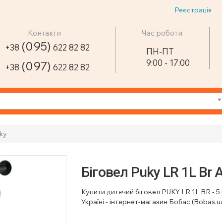
Реєстрація
Контакти
Час роботи
(095)
+38
622 82 82
ПН-ПТ
9:00 - 17:00
(097)
+38
622 82 82
ky
Біговел Puky LR 1L Br A
Купити дитячий біговел PUKY LR 1L BR - 5 
Україні - інтернет-магазин Бобас (Bobas.u