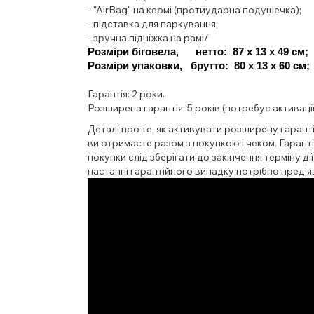
- "AirBag" на кермі (протиударна подушечка);
- підставка для паркування;
- зручна підніжка на рамі/
Розміри біговела,      нетто:  87 х 13 х 49 см;  
Розміри упаковки,   брутто:  80 х 13 х 60 см;  
Гарантія:
2 роки.
Розширена гарантія:
5 років (потребує активації
Деталі про те, як активувати розширену гаранті
ви отримаєте разом з покупкою і чеком. Гаранті
покупки слід зберігати до закінчення терміну дії
настанні гарантійного випадку потрібно пред'яв