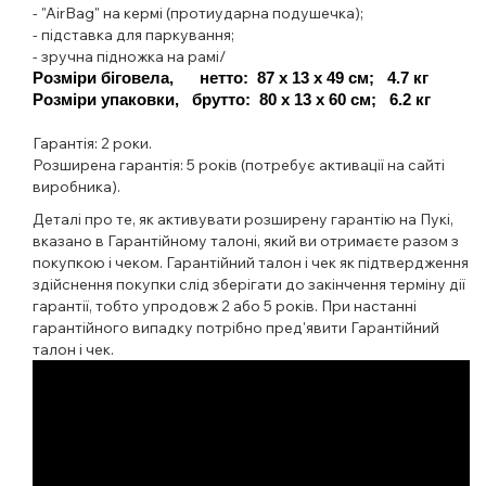
- "AirBag" на кермі (протиударна подушечка);
- підставка для паркування;
- зручна підножка на рамі/
Розміри біговела,      нетто:  87 х 13 х 49 см;   4.7 кг
Розміри упаковки,   брутто:  80 х 13 х 60 см;   6.2 кг
Гарантія:
2 роки.
Розширена гарантія:
5 років (потребує активації на сайті
виробника).
Деталі про те, як активувати розширену гарантію на Пукі,
вказано в Гарантійному талоні, який ви отримаєте разом з
покупкою і чеком. Гарантійний талон і чек як підтвердження
здійснення покупки слід зберігати до закінчення терміну дії
гарантії, тобто упродовж 2 або 5 років. При настанні
гарантійного випадку потрібно пред'явити Гарантійний
талон і чек.