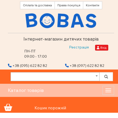
Оплата та доставка
Права покупця
Контакти
Інтернет-магазин дитячих товарів
Реєстрація
Вхід
ПН-ПТ
09:00 - 17:00
+38 (095) 622 82 82
+38 (097) 622 82 82
Каталог товарів
Toggl
Кошик порожній