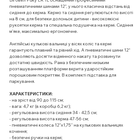
пневматичними шинами 12”, у нього класична відстань від
сидіння до керма. Кермо та сидіння регулюються по висоті
на 8 см, для безпеки долоньок дитини - високоякісні
рукоятки керма та спеціальна подушечка на кермі. Сидіння
м'яке, максимально ергономічне.
Англійські кулькові вальниці у вісях коліс та кермі
гарантують плавний та рівний хід. А пневматичні шини 12”
дозволяють досягти відмінного накату та розвинути
достатню швидкість. Рама з безпечним низьким
розташуванням платформи вкрита ударостійким
порошковим покриттям. В комплекті підставка для
паркування.
ХАРАКТЕРИСТИКИ:
- на зріст від 90 до 115 см;
- вага: 4,7 кг (в коробці 6,2 кг);
- регульована висота сидіння 34 - 42,5 см;
- регульована висота керма 47-56 см;
- пневматичні колеса 12"х1,75'' на кулькових вальницях
кочення;
- безпечні ручки на кермі;