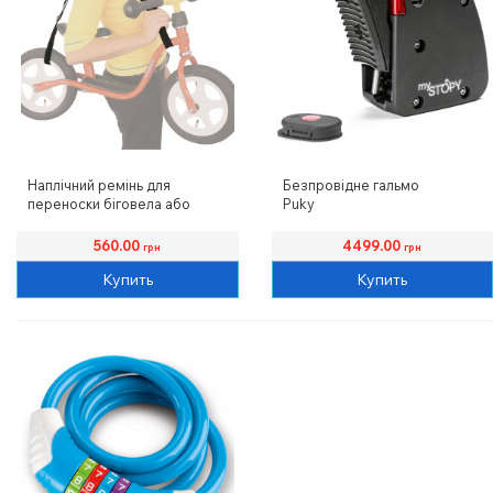
Наплічний ремінь для
Безпровідне гальмо
переноски біговела або
Puky
самоката
Puky
560.00
4499.00
грн
грн
Купить
Купить