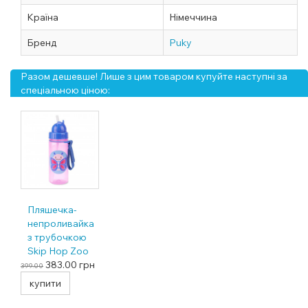
Країна
Німеччина
Бренд
Puky
Разом дешевше! Лише з цим товаром купуйте наступні за
спеціальною ціною:
Пляшечка-
непроливайка
з трубочкою
Skip Hop Zoo
Метелик, 6
383.00
грн
399.00
міс.+
купити