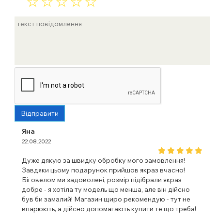
☆
☆
☆
☆
☆
Відправити
Яна
22.08.2022
Дуже дякую за швидку обробку мого замовлення!
Завдяки цьому подарунок прийшов якраз вчасно!
Біговелом ми задоволені, розмір підібрали якраз
добре - я хотіла ту модель що менша, але він дійсно
був би замалий! Магазин щиро рекомендую - тут не
впарюють, а дійсно допомагають купити те що треба!