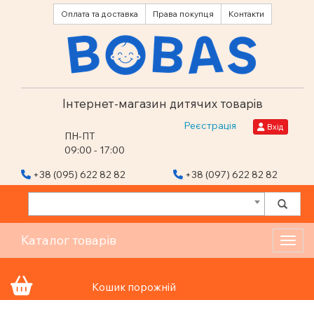
Оплата та доставка
Права покупця
Контакти
Інтернет-магазин дитячих товарів
Реєстрація
Вхід
ПН-ПТ
09:00 - 17:00
+38 (095) 622 82 82
+38 (097) 622 82 82
Каталог товарів
Toggl
Кошик порожній