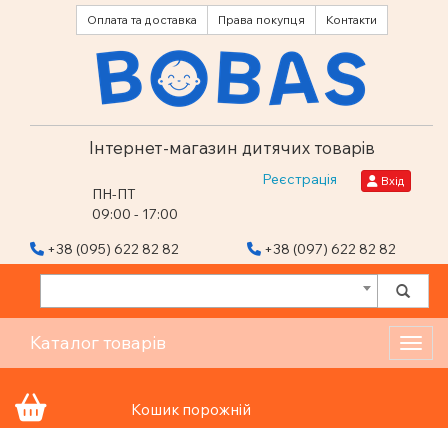
Оплата та доставка
Права покупця
Контакти
Інтернет-магазин дитячих товарів
Реєстрація
Вхід
ПН-ПТ
09:00 - 17:00
+38 (095) 622 82 82
+38 (097) 622 82 82
Каталог товарів
Toggl
Кошик порожній