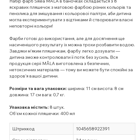
Набір фарб Sikea MALA в баночках складається з 8
яскравих пляшечок з матовою фарбою різних кольорів та
пензлика для змішування і кольорової палітри, аби дитина
могла
експериментувати з відтінками й створювати власні
неповторні кольори!
Фарби готові до використання, але для досягнення ще
насиченішого результату їх можна трохи розбавити водою.
Завдяки м’яким пляшечкам, фарбу легко дозувати —
дитина зможе контролювати її потік без зусиль. Вся
продукція серії MÅLA виготовлена з безпечних,
нетоксичних матеріалів — тому ви можете бути спокійні за
здоров’я вашої дитини.
Розміри та вага упаковки:
ширина: 11 см висота: 8 см
довжина: 17 см вага: 0,7 кг.
Упаковка містить:
8 штук.
Об’єм кожної пляшечки: 400 мл
Штрихкод
1045658922391