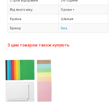
Строк відправки
24 години
Від якого віку
3 роки +
Країна
Швеція
Бренд
Ikea
З цим товаром також купують