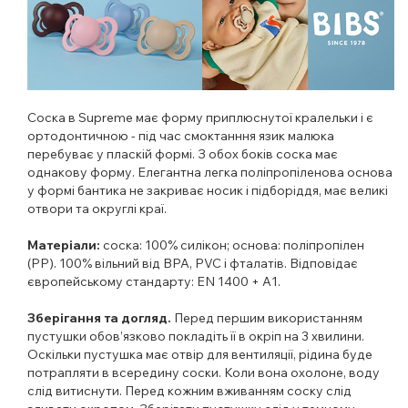
Соска в Supreme має форму приплюснутої кралельки і є
ортодонтичною - під час смоктанння язик малюка
перебуває у пласкій формі. З обох боків соска має
однакову форму.
Елегантна легка поліпропіленова основа
у формі бантика не закриває носик і підборіддя, має великі
отвори та округлі краї.
Матеріали:
соска: 100% силікон; основа: поліпропілен
(PP). 100% вільний від BPA, PVC і фталатів. Відповідає
європейському стандарту: EN 1400 + A1.
Зберігання та догляд.
Перед першим використанням
пустушки обов’язково покладіть її в окріп на 3 хвилини.
Оскільки пустушка має отвір для вентиляції, рідина буде
потрапляти в всередину соски. Коли вона охолоне, воду
слід витиснути. Перед кожним вживанням соску слід