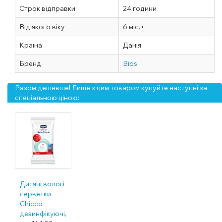
Строк відправки
24 години
Від якого віку
6 міс.+
Країна
Данія
Бренд
Bibs
Разом дешевше! Лише з цим товаром купуйте наступні за
спеціальною ціною:
Дитячі вологі
серветки
Chicco
дезинфікуючі,