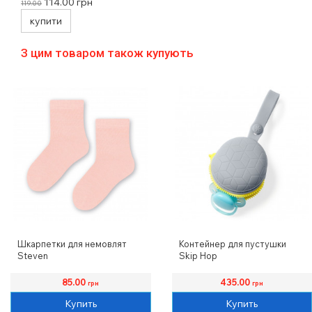
16 шт
114.00
грн
119.00
купити
З цим товаром також купують
Шкарпетки для немовлят
Контейнер для пустушки
Steven
Skip Hop
85.00
435.00
грн
грн
Купить
Купить