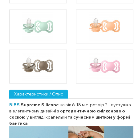
Характеристики / Опис
BIBS
Supreme Silicone
на вік 6-18 міс. розмір 2 - пустушка
в елегантному дизайні з о
ртодонтичною сиілконовою
соскою
у вигляді крапельки та
сучасним щитком у формі
бантика
.