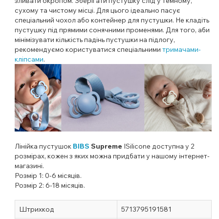
зливати окропом. Зберігати пустушку слід у темному,
сухому та чистому місці. Для цього ідеально пасує
спеціальний чохол або контейнер для пустушки. Не кладіть
пустушку під прямими сонячними променями. Для того, аби
мінімізувати кількість падінь пустушки на підлогу,
рекомендуємо користуватися спеціальними
тримачами-
кліпсами
.
Лінійка пустушок
BIBS
Supreme
ІSilicone
доступна у 2
розмірах, кожен з яких можна придбати у нашому інтернет-
магазині.
Розмір 1: 0-6 місяців.
Розмір 2: 6-18 місяців.
Штрихкод
5713795191581