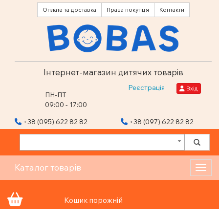
Оплата та доставка
Права покупця
Контакти
Інтернет-магазин дитячих товарів
Реєстрація
Вхід
ПН-ПТ
09:00 - 17:00
+38 (095) 622 82 82
+38 (097) 622 82 82
Каталог товарів
Toggl
Кошик порожній