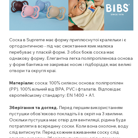
Соска в Supreme має форму приплюснутої кралельки і є
ортодонтичною - під час смоктанння язик малюка
перебуває у пласкій формі. З обох боків соска має
однакову форму.
Елегантна легка поліпропіленова основа
у формі бантика не закриває носик і підборіддя, має великі
отвори та округлі краї.
Матеріали:
соска: 100% силікон; основа: поліпропілен
(PP). 100% вільний від BPA, PVC і фталатів. Відповідає
європейському стандарту: EN 1400 + A1.
Зберігання та догляд.
Перед першим використанням
пустушки обов’язково покладіть її в окріп на 3 хвилини.
Оскільки пустушка має отвір для вентиляції, рідина буде
потрапляти в всередину соски. Коли вона охолоне, воду
слід витиснути. Перед кожним вживанням соску слід