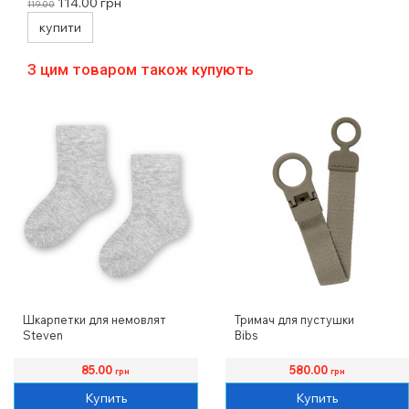
16 шт
114.00
грн
119.00
купити
З цим товаром також купують
Шкарпетки для немовлят
Тримач для пустушки
Steven
Bibs
85.00
580.00
грн
грн
Купить
Купить