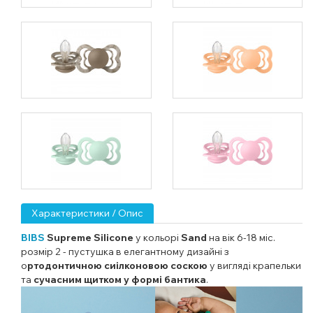
Характеристики / Опис
BIBS
Supreme Silicone
у кольорі
Sand
на вік 6-18 міс.
розмір 2 - пустушка в елегантному дизайні з
о
ртодонтичною сиілконовою соскою
у вигляді крапельки
та
сучасним щитком у формі бантика
.