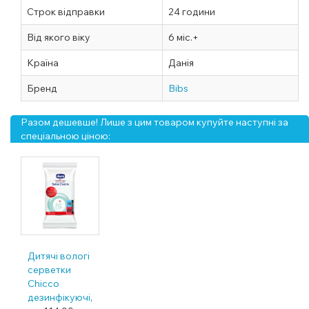
Строк відправки
24 години
Від якого віку
6 міс.+
Країна
Данія
Бренд
Bibs
Разом дешевше! Лише з цим товаром купуйте наступні за
спеціальною ціною:
Дитячі вологі
серветки
Chicco
дезинфікуючі,