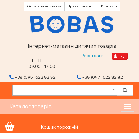
Оплата та доставка
Права покупця
Контакти
Інтернет-магазин дитячих товарів
Реєстрація
Вхід
ПН-ПТ
09:00 - 17:00
+38 (095) 622 82 82
+38 (097) 622 82 82
Каталог товарів
Toggl
Кошик порожній