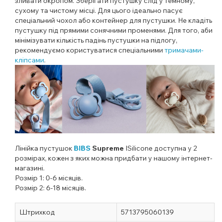
зливати окропом. Зберігати пустушку слід у темному,
сухому та чистому місці. Для цього ідеально пасує
спеціальний чохол або контейнер для пустушки. Не кладіть
пустушку під прямими сонячними променями. Для того, аби
мінімізувати кількість падінь пустушки на підлогу,
рекомендуємо користуватися спеціальними
тримачами-
кліпсами
.
Лінійка пустушок
BIBS
Supreme
ІSilicone
доступна у 2
розмірах, кожен з яких можна придбати у нашому інтернет-
магазині.
Розмір 1: 0-6 місяців.
Розмір 2: 6-18 місяців.
Штрихкод
5713795060139