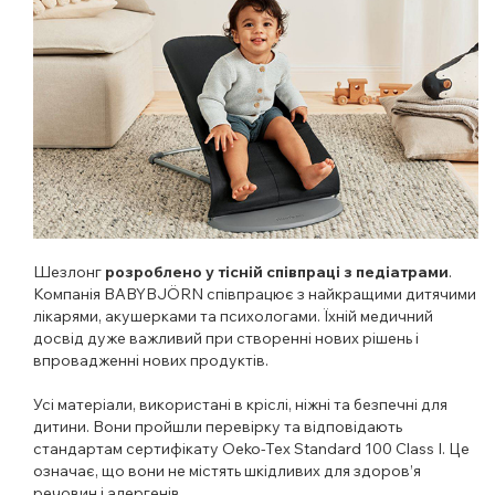
Шезлонг
розроблено у тісній співпраці з педіатрами
.
Компанія BABYBJÖRN співпрацює з найкращими дитячими
лікарями, акушерками та психологами. Їхній медичний
досвід дуже важливий при створенні нових рішень і
впровадженні нових продуктів.
Усі матеріали, використані в кріслі, ніжні та безпечні для
дитини. Вони пройшли перевірку та відповідають
стандартам сертифікату Oeko-Tex Standard 100 Class I. Це
означає, що вони не містять шкідливих для здоров’я
речовин і алергенів.