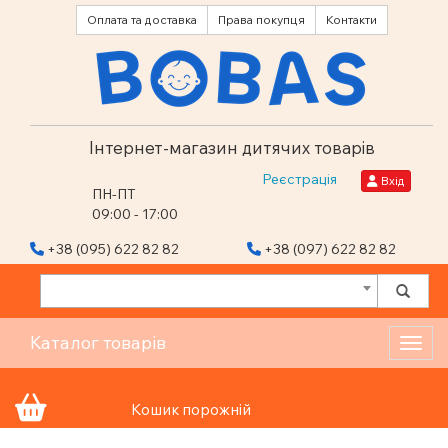
Оплата та доставка
Права покупця
Контакти
Інтернет-магазин дитячих товарів
Реєстрація
Вхід
ПН-ПТ
09:00 - 17:00
+38 (095) 622 82 82
+38 (097) 622 82 82
Каталог товарів
Toggl
Кошик порожній