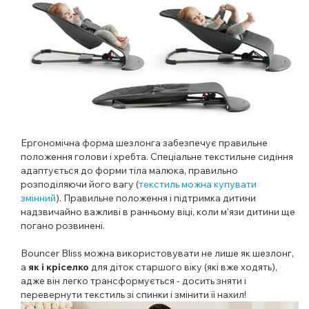
Ергономічна форма шезлонга забезпечує правильне
положення голови і хребта. Спеціальне текстильне сидіння
адаптується до форми тіла малюка, правильно
розподіляючи його вагу (
текстиль можна купувати
змінний
). Правильне положення і підтримка дитини
надзвичайно важливі в ранньому віці, коли м'язи дитини ще
погано розвинені.
Bouncer Bliss можна використовувати не лише як шезлонг,
а
як і кріселко
для діток старшого віку (які вже ходять),
адже він легко трансформується - досить зняти і
перевернути текстиль зі спинки і змінити її нахил!