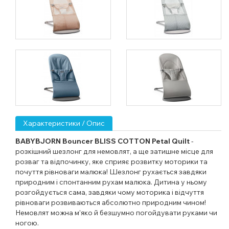
Характеристики / Опис
BABYBJORN Bouncer BLISS
COTTON Petal Quilt
-
розкішний шезлонг для немовлят, а ще затишне місце для
розваг та відпочинку, яке сприяє розвитку моторики та
почуття рівноваги малюка! Шезлонг рухається завдяки
природним і спонтанним рухам малюка. Дитина у ньому
розгойдується сама, завдяки чому моторика і відчуття
рівноваги розвиваються абсолютно природним чином!
Немовлят можна м’яко й безшумно погойдувати руками чи
ногою.