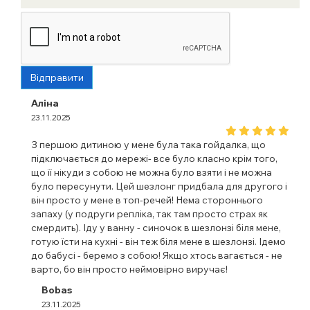
Відправити
Аліна
23.11.2025
З першою дитиною у мене була така гойдалка, що
підключається до мережі- все було класно крім того,
що її нікуди з собою не можна було взяти і не можна
було пересунути. Цей шезлонг придбала для другого і
він просто у мене в топ-речей! Нема стороннього
запаху (у подруги репліка, так там просто страх як
смердить). Іду у ванну - синочок в шезлонзі біля мене,
готую їсти на кухні - він теж біля мене в шезлонзі. Ідемо
до бабусі - беремо з собою! Якщо хтось вагається - не
варто, бо він просто неймовірно виручає!
Bobas
23.11.2025