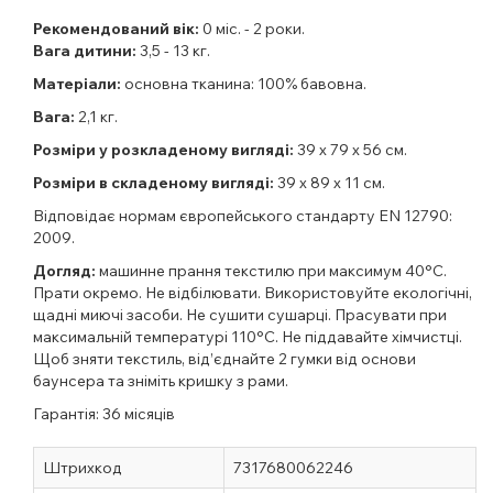
Рекомендований вік:
0 міс. - 2 роки.
Вага дитини:
3,5 - 13 кг.
Матеріали:
основна тканина: 100% бавовна.
Вага:
2,1 кг.
Розміри у розкладеному вигляді:
39 x 79 x 56 см.
Розміри в складеному вигляді:
39 x 89 x 11 см.
Відповідає нормам європейського стандарту EN 12790:
2009.
Догляд:
машинне прання текстилю при максимум 40°C.
Прати окремо. Не відбілювати. Використовуйте екологічні,
щадні миючі засоби. Не сушити сушарці. Прасувати при
максимальній температурі 110°С. Не піддавайте хімчистці.
Щоб зняти текстиль, від’єднайте 2 гумки від основи
баунсера та зніміть кришку з рами.
Гарантія: 36 місяців
Штрихкод
7317680062246