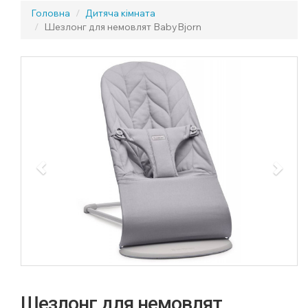
Головна
Дитяча кімната
Шезлонг для немовлят BabyBjorn
Previous
Next
Шезлонг для немовлят