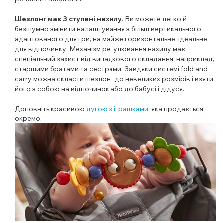
Шезлонг має 3 ступені нахилу
. Ви можете легко й
безшумно змінити налаштування з більш вертикального,
адаптованого для гри, на майже горизонтальне, ідеальне
для відпочинку. Механізм регулювання нахилу має
спеціальний захист від випадкового складання, наприклад,
старшими братами та сестрами. Завдяки системі fold and
carry можна скласти шезлонг до невеликих розмірів і взяти
його з собою на відпочинок або до бабусі і дідуся.
Доповніть красивою
дугою з іграшками
, яка продається
окремо.