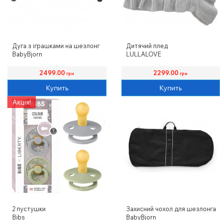
Дуга з іграшками на шезлонг
Дитячий плед
BabyBjorn
LULLALOVE
2499.00
2299.00
грн
грн
Купить
Купить
Акція!
2 пустушки
Захисний чохол для шезлонга
Bibs
BabyBjorn