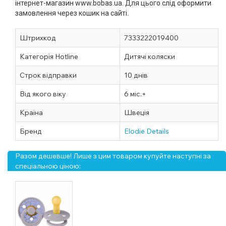
інтернет-магазин www.bobas.ua. Для цього слід оформити
замовлення через кошик на сайті.
Штрихкод
7333222019400
Категорія Hotline
Дитячі коляски
Строк відправки
10 днів
Від якого віку
6 міс.+
Країна
Швеція
Бренд
Elodie Details
Разом дешевше! Лише з цим товаром купуйте наступні за
спеціальною ціною: