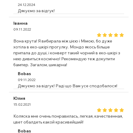
24.12.2024
Дякуємо за відгук!
Іванна
09.11.2022
Вона крута! Я вибирала між цією і Мімою, бо дуже
хотіла в еко-шкірі прогулку. Мондо якось більше
припала до душі, і конверт такий чорний в еко-шкірі з
нею дивиться космічно! Рекомендую теж докупити
бампер. Загалом, шикарна!
Bobas
09.11.2022
Дякуємо за відгук! Раді що Вам усе сподобалося!
Юлия
15.02.2021
Коляска мне очень понравилась, легкая, качественная,
цвет обалдеть какой красивейший!
Bobas