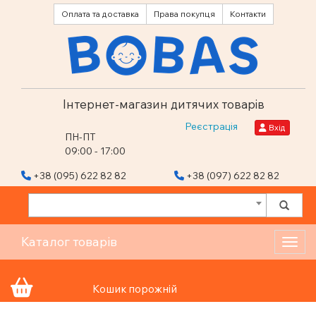
Оплата та доставка
Права покупця
Контакти
Інтернет-магазин дитячих товарів
Реєстрація
Вхід
ПН-ПТ
09:00 - 17:00
+38 (095) 622 82 82
+38 (097) 622 82 82
Каталог товарів
Toggl
Кошик порожній