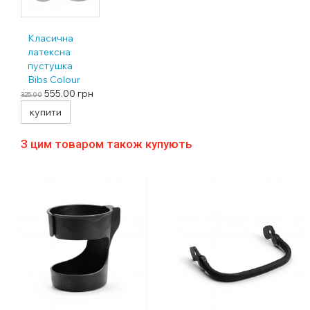
Класична
латексна
пустушка
Bibs Colour
STUDIO
555.00
грн
325.00
Collection
купити
Jasmine Field
Fossil Grey 6-18
З цим товаром також купують
міс. розмір 2