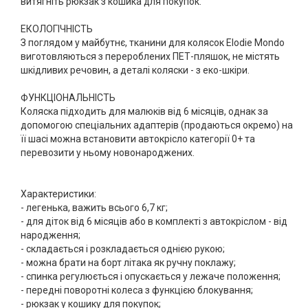
витягніть рюкзак з кошика для покупок.
ЕКОЛОГІЧНІСТЬ
З поглядом у майбутнє, тканини для колясок Elodie Mondo
виготовляються з перероблених ПЕТ-пляшок, не містять
шкідливих речовин, а деталі коляски - з еко-шкіри.
ФУНКЦІОНАЛЬНІСТЬ
Коляска підходить для малюків від 6 місяців, однак за
допомогою спеціальних адаптерів (продаються окремо) на
її шасі можна встановити автокрісло категорії 0+ та
перевозити у ньому новонароджених.
Характеристики:
- легенька, важить всього 6,7 кг;
- для діток від 6 місяців або в комплекті з автокріслом - від
народження;
- складається і розкладається однією рукою;
- можна брати на борт літака як ручну поклажу;
- спинка регулюється і опускається у лежаче положення;
- передні поворотні колеса з функцією блокування;
- рюкзак у кошику для покупок;