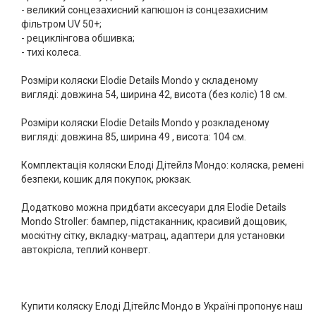
- великий сонцезахисний капюшон із сонцезахисним
фільтром UV 50+;
- рециклінгова обшивка;
- тихі колеса.
Розміри коляски Elodie Details Mondo у складеному
вигляді:
довжина 54, ширина 42, висота (без коліс) 18 см.
Розміри коляски Elodie Details Mondo у розкладеному
вигляді:
довжина 85, ширина 49 , висота: 104 см.
Комплектація коляски Елоді Дітейлз Мондо:
коляска, ремені
безпеки, кошик для покупок, рюкзак.
Додатково можна придбати аксесуари для Elodie Details
Mondo Stroller: бампер, підстаканник, красивий дощовик,
москітну сітку, вкладку-матрац, адаптери для установки
автокрісла, теплий конверт.
Купити коляску Елоді Дітейлс Мондо в Україні пропонує наш