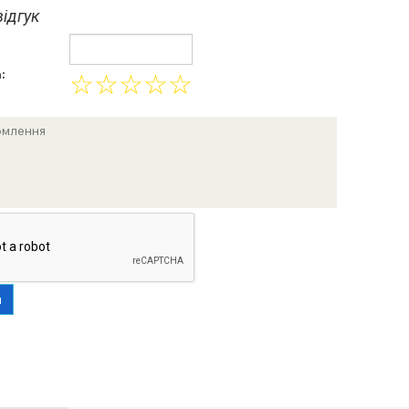
ідгук
:
☆
☆
☆
☆
☆
и