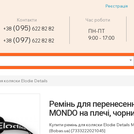
Реєстрація
Контакти
Час роботи
(095)
+38
622 82 82
ПН-ПТ
9:00 - 17:00
(097)
+38
622 82 82
я коляски Elodie Details
Ремінь для перенесення
MONDO на плечі, чорн
Купити ремінь для коляски Elodie Details
(Bobas.ua) [7333222021045]