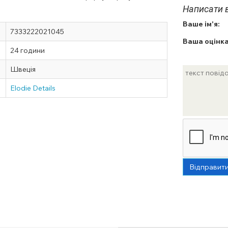
Написати в
Ваше ім'я:
7333222021045
Ваша оцінка
24 години
Швеція
Elodie Details
Відправит