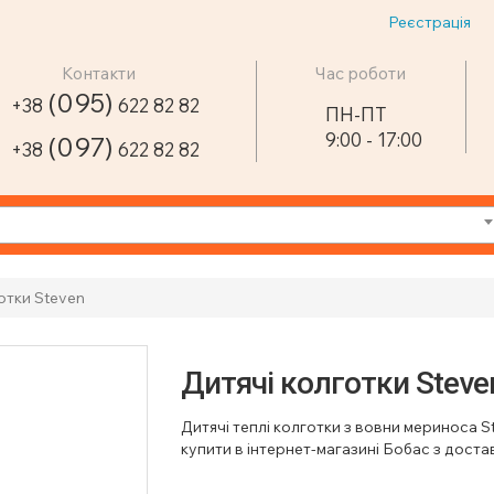
Реєстрація
Контакти
Час роботи
(095)
+38
622 82 82
ПН-ПТ
9:00 - 17:00
(097)
+38
622 82 82
отки Steven
Дитячі колготки Steven
Дитячі теплі колготки з вовни мериноса S
купити в інтернет-магазині Бобас з достав