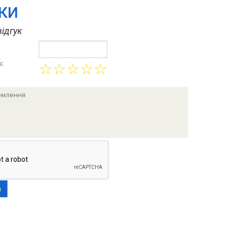
УКИ
ідгук
:
☆
☆
☆
☆
☆
и