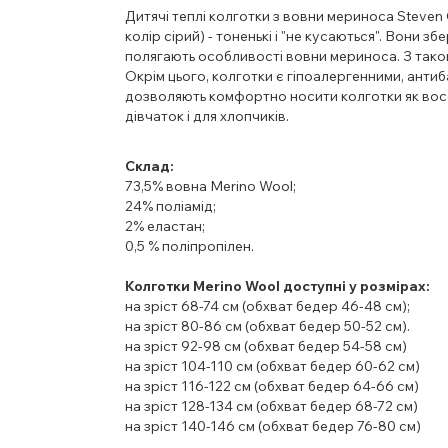
Дитячі теплі колготки з вовни мериноса Steven 
колір сірий) - тоненькі і "не кусаються". Вони збе
полягають особливості вовни мериноса. З таког
Окрім цього, колготки є гіпоалергенними, анти
дозволяють комфортно носити колготки як восе
дівчаток і для хлопчиків.
Склад:
73,5% вовна Merino Wool;
24% поліамід;
2% еластан;
0,5 % поліпропілен.
Колготки Merino Wool доступні у розмірах:
на зріст 68-74 см (обхват бедер 46-48 см);
на зріст 80-86 см (обхват бедер 50-52 см).
на зріст 92-98 см (обхват бедер 54-58 см)
на зріст 104-110 см (обхват бедер 60-62 см)
на зріст 116-122 см (обхват бедер 64-66 см)
на зріст 128-134 см (обхват бедер 68-72 см)
на зріст 140-146 см (обхват бедер 76-80 см)