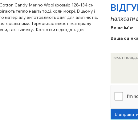
Cotton Candy Merino Wool (розмір 128-134 см,
ВІДГ
рігають тепло навіть тоді, коли мокрі. В цьому і
о матеріалу виготовляють одяг для альпіністів.
Написати в
бактеріальними. Термовластивості матеріалу
Ваше ім'я:
ни, так і взимку.
Колготки підходять для
Ваша оцінка
Відправит