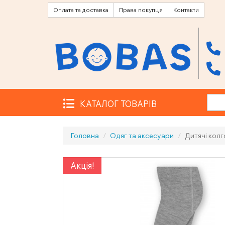
Оплата та доставка
Права покупця
Контакти
КАТАЛОГ ТОВАРІВ
Головна
Одяг та аксесуари
Дитячі колг
Акція!