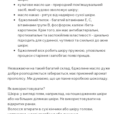
культове
масло ши
- природний пом'якшувальний
засіб, який чудово зволожує шкіру;
масло какао
- рятує від надмірно сухої шкіри.
бджолиний пилок
- багатий вітамінами Е, С,
вітамінами групи В, фосфором, калієм і бета-
каротином. Крім того, він має антибактеріальні,
протизапальні та заспокійливі властивості - ідеально
підходить для судинної, чутливої ​​та схильної до акне
шкіри;
бджолиний віск робить шкіру пружною, уповільнює
процеси старіння і запобігає появі прищів.
Незважаючи на такий багатий склад, бджолине масло дуже
добре розподіляється і вбирається, має приємний аромат
прополісу. Ми думаємо, що це пахне коробкою шоколаду.
Як використовувати?
Шкіра: у вигляді плям, наприклад, на пошкодженнях шкіри
або на більших ділянках шкіри. Не використовувати на
відкритих ранах.
Волосся: втирати в сухі кінчики або шкіру голови,
наприклад, у разі свербіння або лущення.