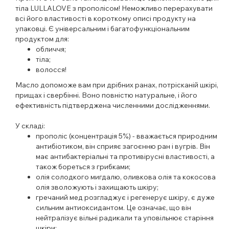
тіла LULLALOVE з прополісом! Неможливо перерахувати
всі його властивості в короткому описі продукту на
упаковці.
Є універсальним і багатофункціональним
продуктом для:
обличчя;
тіла;
волосся!
Масло допоможе вам
при дрібних ранах, потрісканій шкірі,
прищах і свербінні
. Воно повністю натуральне, і його
ефективність підтверджена численними дослідженнями.
У складі:
прополіс
(концентрація 5%) - вважається природним
антибіотиком, він сприяє загоєнню ран і вугрів. Він
має антибактеріальні та противірусні властивості, а
також бореться з грибками;
олія солодкого мигдалю, оливкова олія та кокосова
олія зволожують і захищають шкіру;
гречаний мед
розгладжує і регенерує шкіру, є дуже
сильним антиоксидантом. Це означає, що він
нейтралізує вільні радикали та уповільнює старіння
шкіри;