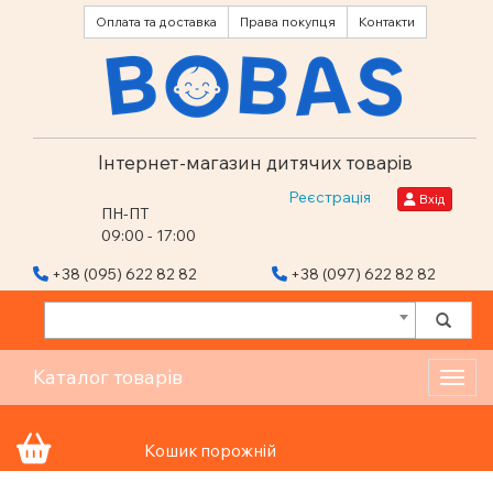
Оплата та доставка
Права покупця
Контакти
Інтернет-магазин дитячих товарів
Реєстрація
Вхід
ПН-ПТ
09:00 - 17:00
+38 (095) 622 82 82
+38 (097) 622 82 82
Каталог товарів
Toggl
Кошик порожній