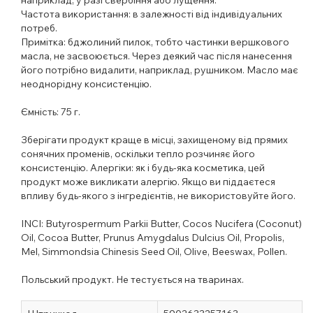
Частота використання: в залежності від індивідуальних
потреб.
Примітка: бджолиний пилок, тобто частинки вершкового
масла, не засвоюється. Через деякий час після нанесення
його потрібно видалити, наприклад, рушником. Масло має
неоднорідну консистенцію.
Ємність:
75 г.
Зберігати продукт краще в місці, захищеному від прямих
сонячних променів, оскільки тепло розчиняє його
консистенцію. Алергіки: як і будь-яка косметика, цей
продукт може викликати алергію. Якщо ви піддаєтеся
впливу будь-якого з інгредієнтів, не використовуйте його.
INCI:
Butyrospermum Parkii Butter, Cocos Nucifera (Coconut)
Oil, Cocoa Butter, Prunus Amygdalus Dulcius Oil, Propolis,
Mel, Simmondsia Chinesis Seed Oil, Olive, Beeswax, Pollen.
Польський продукт. Не тестується на тваринах.