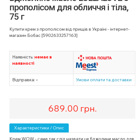
прополісом для обличчя і тіла,
75 г
Купити крем з прополісом від прищів в Україні - інтернет-
магазин Бобас [5902633257163]
Наявність:
немає в
наявності
Відправка:
-
Умови оплати та доставки
689.00
грн.
Характеристики / Опис
Крем WOW - саме так слід назвати це бджолине масло для