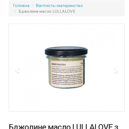
Головна
Вагітність і материнство
Бджолине масло LULLALOVE
Previous
Next
Бджолине масло LULLALOVE з