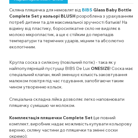
Скляна пляшечка для немовлят від
BIBS
Glass Baby Bottle
Complete Set у кольорі BLUSH
розроблена з урахуванням
потреб дитини та для максимальної зручності батьків! На
відміну від пластику, боросилікатне скло не виділяє в
молоко мікропластик, а ще є стійким до перепадів
температури та термічних ударів, міцним та абсолютно
екологічним.
Кругла соска з силікону (повільний потік) - така як у
найпопулярнішій пустушці BIBS De Lux
ONESIZE
! Соска має
спеціальний клапан, який зменшує кількість заковтування
малюком повітря під час годування, запобігаючи таким
чином утворенню кольок.
Спеціальна складна лійка дозволяє легко наповнювати
пляшечку сумішшю чи молоком.
Комплектація пляшечки Complete Set
(це
повний
комплект, виробник надає можливість купувати кольорову
верхню, скляну частини до пляшечки та змінні соски
окремо)
: