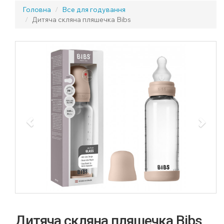
Головна
Все для годування
Дитяча скляна пляшечка Bibs
Previous
Next
Дитяча скляна пляшечка Bibs