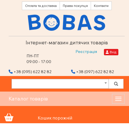
Оплата та доставка
Права покупця
Контакти
Інтернет-магазин дитячих товарів
Реєстрація
Вхід
ПН-ПТ
09:00 - 17:00
+38 (095) 622 82 82
+38 (097) 622 82 82
Каталог товарів
Toggl
Кошик порожній