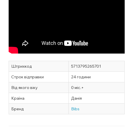
Штрихкод
5713795265701
Строк відправки
24 години
Від якого віку
0 міс.+
Країна
Данія
Бренд
Bibs