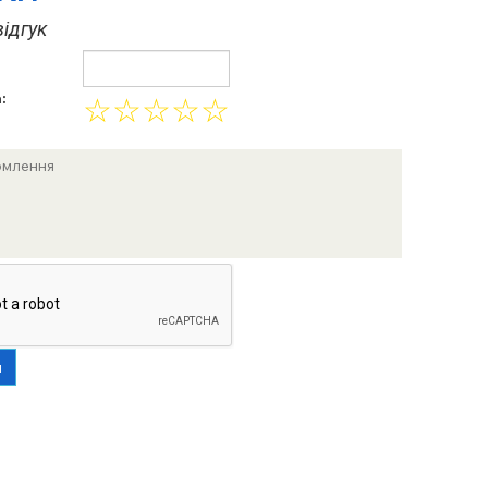
ідгук
:
☆
☆
☆
☆
☆
и