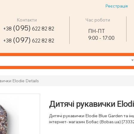
Реєстрація
Контакти
Час роботи
(095)
+38
622 82 82
ПН-ПТ
9:00 - 17:00
(097)
+38
622 82 82
вички Elodie Details
Дитячі рукавички Elodie
Дитячі рукавички Elodie Blue Garden та інш
інтернет- магазин Бобас (Bobas.ua) [733