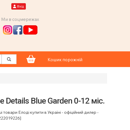
Вхід
Ми в соцмережах
Кошик порожній
 Details Blue Garden 0-12 міс.
і товари Елоді купити в Україні - офіційний дилер -
3222019226]