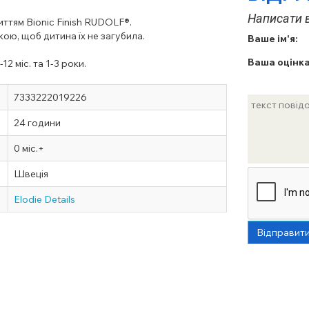
Написати в
иттям Bionic Finish RUDOLF®.
кою, щоб дитина їх не загубила.
Ваше ім'я:
Ваша оцінка
2 міс. та 1-3 роки.
7333222019226
24 години
0 міс.+
Швеція
Elodie Details
Відправит