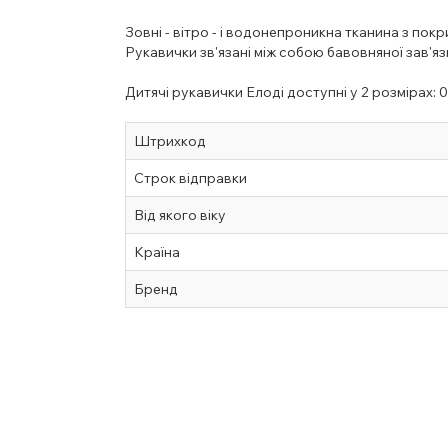
Зовні - вітро - і водонепроникна тканина з покр
Рукавички зв'язані між собою бавовняної зав'яз
Дитячі рукавички Елоді доступні у 2 розмірах: 0-1
Штрихкод
Строк відправки
Від якого віку
Країна
Бренд