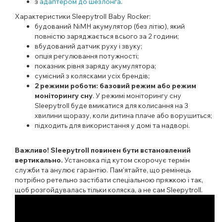
з
адаптером до шезлонга
.
Характеристики Sleepytroll Baby Rocker:
будований NiMH акумулятор (без літію), який
повністю заряджається всього за 2 години;
вбудований датчик руху і звуку;
опція регулювання потужності;
показник рівня заряду акумулятора;
сумісний з колясками усіх брендів;
2 режими роботи: базовий режим або режим
моніторингу сну
. У режимі моніторингу сну
Sleepytroll буде вмикатися для колисання на 3
хвилини щоразу, коли дитина плаче або ворушиться;
підходить для використання у домі та надворі.
Важливо! Sleepytroll повинен бути встановлений
вертикально.
Установка під кутом скорочує термін
служби та анулює гарантію. Пам’ятайте, що ремінець
потрібно ретельно застібати спеціальною пряжкою і так,
щоб розгойдувалась тільки коляска, а не сам Sleepytroll.