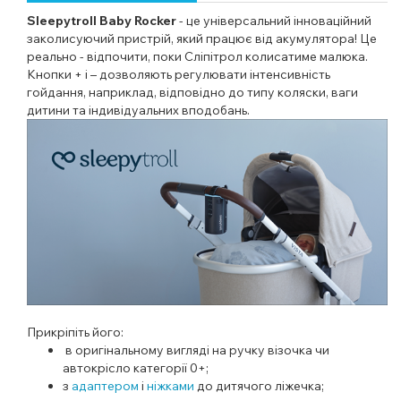
Sleepytroll Baby Rocker
- це універсальний інноваційний
заколисуючий пристрій, який працює від акумулятора! Це
реально - відпочити, поки Сліпітрол колисатиме малюка.
Кнопки + і – дозволяють регулювати інтенсивність
гойдання, наприклад, відповідно до типу коляски, ваги
дитини та індивідуальних вподобань.
Прикріпіть його:
в оригінальному вигляді на ручку візочка чи
автокрісло категорії 0+;
з
адаптером
і
ніжками
до дитячого ліжечка;