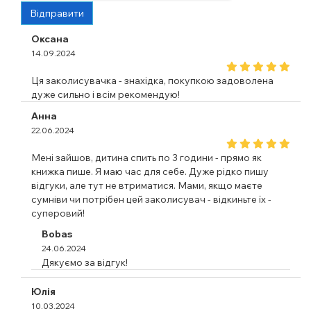
Відправити
Оксана
14.09.2024
Ця заколисувачка - знахідка, покупкою задоволена
дуже сильно і всім рекомендую!
Анна
22.06.2024
Мені зайшов, дитина спить по 3 години - прямо як
книжка пише. Я маю час для себе. Дуже рідко пишу
відгуки, але тут не втриматися. Мами, якщо маєте
сумніви чи потрібен цей заколисувач - відкиньте їх -
суперовий!
Bobas
24.06.2024
Дякуємо за відгук!
Юлія
10.03.2024