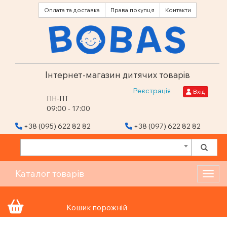
Оплата та доставка
Права покупця
Контакти
Інтернет-магазин дитячих товарів
Реєстрація
Вхід
ПН-ПТ
09:00 - 17:00
+38 (095) 622 82 82
+38 (097) 622 82 82
Каталог товарів
Toggl
Кошик порожній