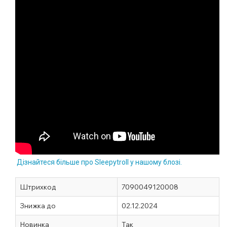
Дізнайтеся більше про Sleepytroll у нашому блозі.
Штрихкод
7090049120008
Знижка до
02.12.2024
Новинка
Так