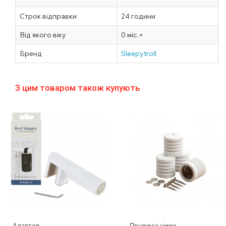
Строк відправки
24 години
Від якого віку
0 міс.+
Бренд
Sleepytroll
З цим товаром також купують
Адаптер
Пружинні ніжки