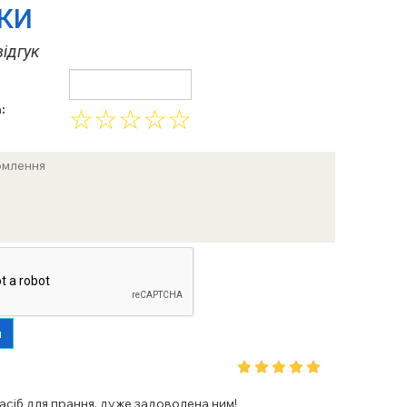
УКИ
ідгук
:
☆
☆
☆
☆
☆
и
сіб для прання, дуже задоволена ним!