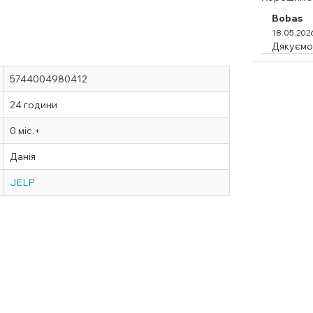
Bobas
18.05.202
Дякуємо 
5744004980412
24 години
0 міс.+
Данія
JELP