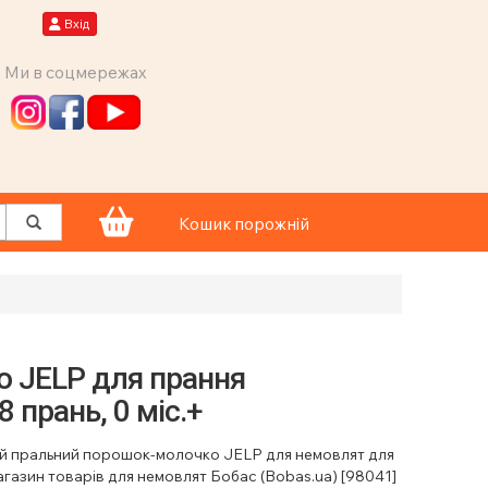
Вхід
Ми в соцмережах
Кошик порожній
о JELP для прання
8 прань, 0 міс.+
ий пральний порошок-молочко JELP для немовлят для
магазин товарів для немовлят Бобас (Bobas.ua) [98041]