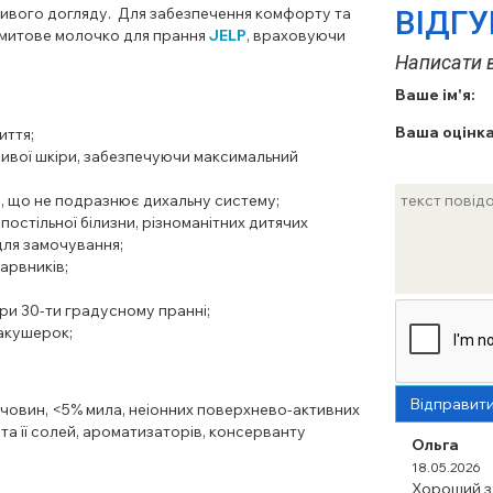
ивого догляду. Для забезпечення комфорту та
ВІДГ
амитове молочко для прання
JELP
, враховуючи
Написати в
Ваше ім'я:
Ваша оцінка
иття;
ивої ​​шкіри, забезпечуючи максимальний
, що не подразнює дихальну систему;
постільної білизни, різноманітних дитячих
для замочування;
барвників;
при 30-ти градусному пранні;
акушерок;
Відправит
човин, <5% мила, неіонних поверхнево-активних
та її солей, ароматизаторів, консерванту
Ольга
18.05.2026
Хороший за