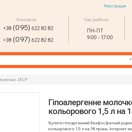
Реєстрація
Контакти
Час роботи
(095)
+38
622 82 82
ПН-ПТ
9:00 - 17:00
(097)
+38
622 82 82
 молочко JELP
Гіпоалергенне молочк
кольорового 1,5 л на 1
Купити гіпоаргенний безфосфатний рідк
кольорового 1,5 л на 18 прань. Інтернет-