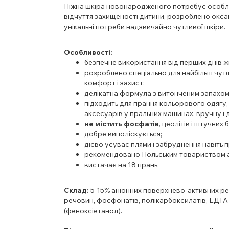
Ніжна шкіра новонародженого потребує особл
відчуття захищеності дитини, розроблено окс
унікальні потреби надзвичайно чутливої ​​шкіри.
Особливості:
безпечне використання від перших днів ж
розроблено спеціально для найбільш чутл
комфорт і захист;
делікатна формула з витонченим запахом
підходить для прання кольорового одягу, 
аксесуарів у пральних машинах, вручну і 
не містить фосфатів
, цеолітів і штучних 
добре виполіскується;
дієво усуває плями і забруднення навіть 
рекомендовано Польським товариством 
вистачає на 18 прань.
Склад:
5-15% аніонних поверхнево-активних ре
речовин, фосфонатів, полікарбоксилатів, ЕДТА 
(феноксіетанол).