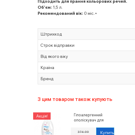
Підходить для прання кольорових речей.
Об'єм:
1,5 л.
Рекомендований вік:
0 міс.+
Штрихкод
Строк відправки
Від якого віку
Країна
Бренд
З цим товаром також купують
Гіпоалергенний
Акція!
ополіскувач для
пом'якшення тканин
JELP
374.00
Купить