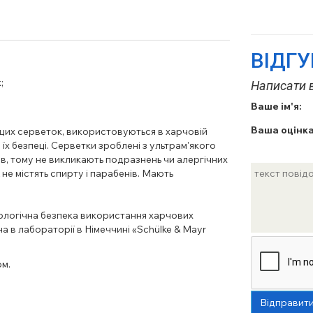
ВІДГ
;
Написати в
Ваше ім'я:
Ваша оцінка
 цих серветок, використовуються в харчовій
їх безпеці. Серветки зроблені з ультрам'якого
ів, тому не викликають подразнень чи алергічних
 не містять спирту і парабенів. Мають
ологічна безпека використання харчових
а в лабораторії в Німеччині «Schülke & Mayr
ом.
Відправит