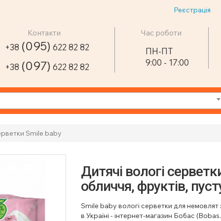
Реєстрація
Контакти
Час роботи
(095)
+38
622 82 82
ПН-ПТ
9:00 - 17:00
(097)
+38
622 82 82
ерветки Smile baby
Дитячі вологі серветки
обличчя, фруктів, пуст
Smile baby вологі серветки для немовлят
в Україні - інтернет-магазин Бобас (Bobas