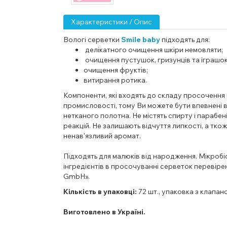
Характеристики / Опис
Вологі серветки
Smile baby
підходять для:
делікатного очищення шкіри немовляти;
очищення пустушок, гризунців та іграшок
очищення фруктів;
витирання ротика.
Компоненти, які входять до складу просочення
промисловості, тому Ви можете бути впевнені в 
нетканого полотна. Не містять спирту і парабен
реакцій. Н
е залишають відчуття липкості, а ткож
ненав'язливий аромат.
Підходять для малюків від народження.
Мікробі
інгредієнтів в просочуванні серветок перевірен
GmbH».
Кількість в упаковці:
72 шт., упаковка з клапан
Виготовлено в Україні.