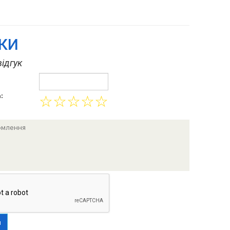
УКИ
ідгук
:
☆
☆
☆
☆
☆
и