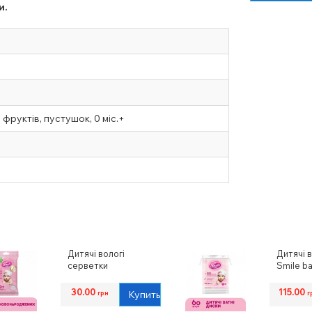
и.
 фруктів, пустушок, 0 міс.+
Дитячі вологі
Дитячі в
серветки
Smile b
Smile baby
30.00
115.00
Купить
грн
г