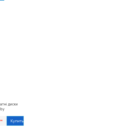
атні диски
aby
Купить
рн