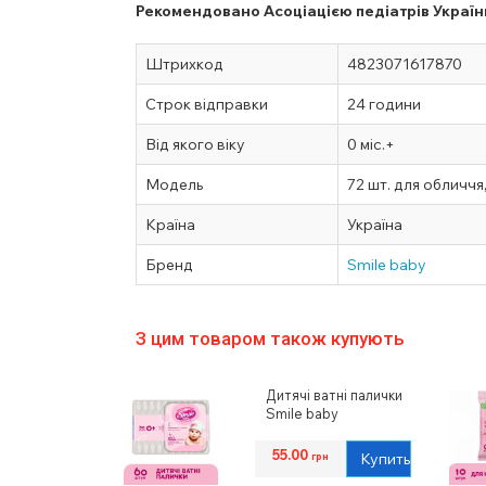
Рекомендовано Асоціацією педіатрів Україн
Штрихкод
4823071617870
Строк відправки
24 години
Від якого віку
0 міс.+
Модель
72 шт. для обличчя,
Країна
Україна
Бренд
Smile baby
З цим товаром також купують
Дитячі ватні палички
Smile baby
55.00
Купить
грн