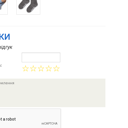
УКИ
ідгук
:
☆
☆
☆
☆
☆