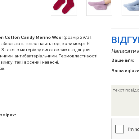
n Cotton Candy Merino Wool
(розмір 29/31,
ВІДГ
 зберігають тепло навіть тоді, коли мокрі. В
 З такого матеріалу виготовляють одяг для
Написати в
генними, антибактеріальними. Термовластивості
Ваше ім'я:
мку, так і восени і навесні.
ів.
Ваша оцінка
змірах: