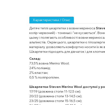
Характеристики / Опис
Дитячі теплі шкарпетки з вовни мериноса
Steve
колір червоний) - тоненькі і "не кусаються". Вони
цьому і полягають особливості вовни мериноса.
альпіністів. Окрім цього, шкарпетки є гіпоалер
матеріалу дозволяють комфортно носити їх як взи
Шкарпетки
підходять для дівчаток і для хлопчик
Склад:
73,5% вовна Merino Wool;
24% поліамід;
2% еластан;
0,5 % поліпропілен.
Шкарпетки Steven Merino Wool доступні у ро
17/19 (довжина стопи 11-12,5 см)
;
20/22 (довжина стопи 13-14,5 см);
23/25
(довжина стопи 15-16,5 см);