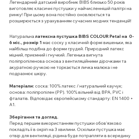
Легендарний датський виробник BIBS близько 50 років
виготовляє класичні пустушки у найчисленнішій палітрі на
ринку! При цьому вона постійно оновлюється та
розширюється з урахуванням сучасних модних тенденцій!
Натуральна
латексна пустушка BIBS COLOUR Petal на 0-
6 міс., розмір 1
має соску у класичній формі вишеньки, яка
найбільш подібна до форми грудей. Природний латекс
міцний, приємний і гнучкий. Легенька вигнута
поліпропіленова основа з вентиляційними дірочками та
акуратною ручкою не торкається личка малюка і не
подразнює шкіру.
Матеріали:
соска: 100% латекс / натуральний каучук;
основа: поліпропілен (PP). 100% вільний від BPA, PVC і
фталатів. Відповідає європейському стандарту: EN 1400 +
A1.
Зберігання та догляд.
Перед першим використанням пустушки обов’язково
покладіть її в окріп на 3 хвилини. Оскільки пустушка має
отвір для вентиляції, рідина буде потрапляти в всередину