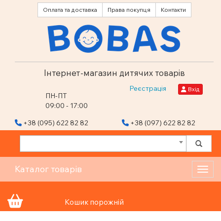
Оплата та доставка
Права покупця
Контакти
Інтернет-магазин дитячих товарів
Реєстрація
Вхід
ПН-ПТ
09:00 - 17:00
+38 (095) 622 82 82
+38 (097) 622 82 82
Каталог товарів
Toggl
Кошик порожній