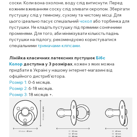
соски. Коли вона охолоне, воду слід витиснути. Перед
кожним вживанням соску слід зливати окропом. Зберігати
пустушку слід у темному, сухому та чистому місці. Для
цього ідеально пасує спеціальний
чохол
або торбинка для
пустушки. Не кладіть пустушку під прямими сонячними
променями. Для того, аби мінімізувати кількість падінь
пустушки на підлогу, рекомендуємо користуватися
спеціальними
тримачами-кліпсами.
Лінійка класичних латексних пустушок
Бібс
Колор
доступна у 3 розмірах
, кожен з яких можна
придбати в Україні у нашому інтернет-магазині від
офіційного дистриб'ютора.
Розмір 1:
0-6 місяців.
Розмір 2:
6-18 місяців.
Розмір 3:
18 місяців +.