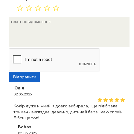
☆
☆
☆
☆
☆
Відправити
Юлія
02.05.2025
Колір дуже ніжний, я довго вибирала, і ще підібрала
тримач - виглядає ідеально, дитина її бере і маю спокій.
Бібси це топ!
Bobas
05.05.2025