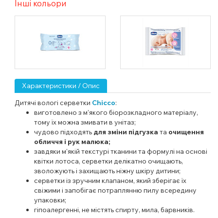
Інші кольори
Характеристики / Опис
Дитячі вологі серветки
Chicco
:
виготовлено з м'якого біорозкладного матеріалу,
тому їх можна змивати в унітаз;
чудово підходять
для зміни підгузка
та
очищення
обличчя і рук малюка;
завдяки м'якій текстурі тканини та формулі на основі
квітки лотоса, серветки делікатно очищають,
зволожують і захищають ніжну шкіру дитини;
серветки із зручним клапаном, який зберігає їх
свіжими і запобігає потраплянню пилу всередину
упаковки;
гіпоалергенні,
не містять спирту, мила, барвників.