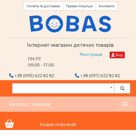
Оплата та доставка
Права покупця
Контакти
Інтернет-магазин дитячих товарів
Реєстрація
Вхід
ПН-ПТ
09:00 - 17:00
+38 (095) 622 82 82
+38 (097) 622 82 82
Каталог товарів
Toggl
Кошик порожній