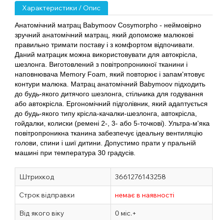
Характеристики / Опис
Анатомічний матрац Babymoov Cosymorpho - неймовірно
зручний анатомічний матрац, який допоможе малюкові
правильно тримати поставу і з комфортом відпочивати.
Даний матрацик можна використовувати для автокрісла,
шезлонга. Виготовлений з повітропроникної тканини і
наповнювача Memory Foam, який повторює і запам'ятовує
контури малюка. Матрац анатомічний Babymoov підходить
до будь-якого дитячого шезлонга, стільчика для годування
або автокрісла. Ергономічний підголівник, який адаптується
до будь-якого типу крісла-качалки-шезлонга, автокрісла,
гойдалки, колиски (ремені 2-, 3- або 5-точкові). Ультра-м'яка
повітропроникна тканина забезпечує ідеальну вентиляцію
голови, спини і шиї дитини. Допустимо прати у пральній
машині при температура 30 градусів.
Штрихкод
3661276143258
Строк відправки
немає в наявності
Від якого віку
0 міс.+