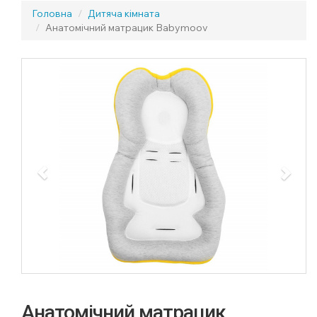
Головна
Дитяча кімната
Анатомічний матрацик Babymoov
Previous
Next
Анатомічний матрацик