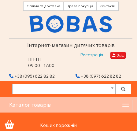
Оплата та доставка
Права покупця
Контакти
Інтернет-магазин дитячих товарів
Реєстрація
Вхід
ПН-ПТ
09:00 - 17:00
+38 (095) 622 82 82
+38 (097) 622 82 82
Каталог товарів
Toggl
Кошик порожній