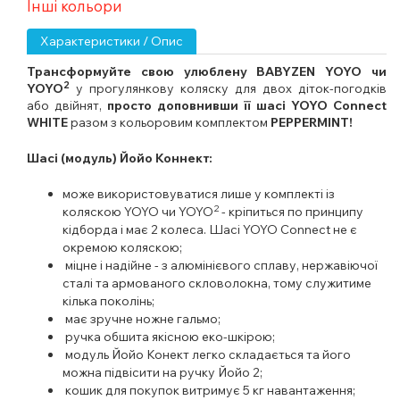
Інші кольори
Характеристики / Опис
Трансформуйте свою улюблену BABYZEN YOYO чи
2
YOYO
у прогулянкову коляску для двох діток-погодків
або двійнят,
просто доповнивши її шасі YOYO Connect
WHITE
разом з кольоровим комплектом
PEPPERMINT
!
Шасі (модуль) Йойо Коннект:
може використовуватися лише у комплекті із
2
коляскою YOYO чи YOYO
- кріпиться по принципу
кідборда і має 2 колеса. Шасі YOYO Connect не є
окремою коляскою;
міцне і надійне - з алюмінієвого сплаву, нержавіючої
сталі та армованого скловолокна, тому служитиме
кілька поколінь;
має зручне ножне гальмо;
ручка обшита якісною еко-шкірою;
модуль Йойо Конект легко складається та його
можна підвісити на ручку Йойо 2;
кошик для покупок витримує 5 кг навантаження;