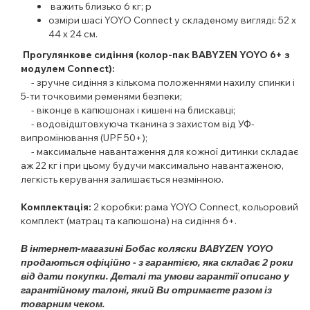
важить близько 6 кг; р
озміри шасі YOYO Connect у складеному вигляді: 52 х
44 х 24 см.
Прогулянкове сидіння (колор-пак BABYZEN YOYO 6+ з
модулем Connect):
- зручне сидіння з кількома положеннями нахилу спинки і
5-ти точковими ременями безпеки;
- віконце в капюшонах і кишені на блискавці;
- водовідштовхуюча тканина з захистом від УФ-
випромінювання (UPF 50+);
- максимальне навантаження для кожної дитинки складає
аж 22 кг і при цьому будучи максимально навантаженою,
легкість керування залишається незмінною.
Комплектація:
2 коробки: рама YOYO Connect, кольоровий
комплект (матрац та капюшона) на сидіння 6+.
В інтернет-магазині Бобас коляски BABYZEN YOYO
продаються офіційно - з гарантією, яка складає 2 роки
від дати покупки. Деталі та умови гарантії описано у
гарантійному талоні, який Ви отримаєте разом із
товарним чеком.