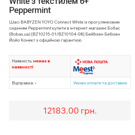
White з текстилем 6+
Peppermint
Шасі BABYZEN YOYO Connect White із прогулянковим
сидінням Peppermint купити в інтернет-магазині Бобас
(Bobas.ua) [BZ10215-01/BZ10104-08] Бейбізен Бебізен
Йойо Конект з офіційною гарантією
Наявність:
немає в
наявності
Відправка:
-
Умови оплати та доставки
12183.00
грн.