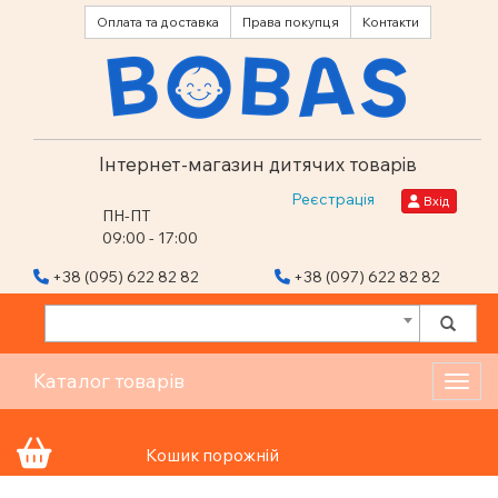
Оплата та доставка
Права покупця
Контакти
Інтернет-магазин дитячих товарів
Реєстрація
Вхід
ПН-ПТ
09:00 - 17:00
+38 (095) 622 82 82
+38 (097) 622 82 82
Каталог товарів
Toggl
Кошик порожній