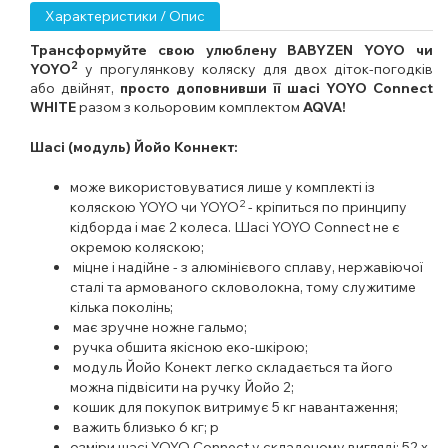
Характеристики / Опис
Трансформуйте свою улюблену BABYZEN YOYO чи
2
YOYO
у прогулянкову коляску для двох діток-погодків
або двійнят,
просто доповнивши її шасі YOYO Connect
WHITE
разом з кольоровим комплектом
AQVA!
Шасі (модуль) Йойо Коннект:
може використовуватися лише у комплекті із
2
коляскою YOYO чи YOYO
- кріпиться по принципу
кідборда і має 2 колеса. Шасі YOYO Connect не є
окремою коляскою;
міцне і надійне - з алюмінієвого сплаву, нержавіючої
сталі та армованого скловолокна, тому служитиме
кілька поколінь;
має зручне ножне гальмо;
ручка обшита якісною еко-шкірою;
модуль Йойо Конект легко складається та його
можна підвісити на ручку Йойо 2;
кошик для покупок витримує 5 кг навантаження;
важить близько 6 кг; р
озміри шасі YOYO Connect у складеному вигляді: 52 х