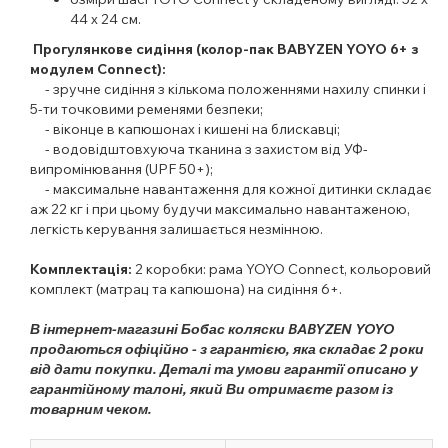
44 х 24 см.
Прогулянкове сидіння (колор-пак BABYZEN YOYO 6+ з
модулем Connect):
- зручне сидіння з кількома положеннями нахилу спинки і
5-ти точковими ременями безпеки;
- віконце в капюшонах і кишені на блискавці;
- водовідштовхуюча тканина з захистом від УФ-
випромінювання (UPF 50+);
- максимальне навантаження для кожної дитинки складає
аж 22 кг і при цьому будучи максимально навантаженою,
легкість керування залишається незмінною.
Комплектація:
2 коробки: рама YOYO Connect, кольоровий
комплект (матрац та капюшона) на сидіння 6+.
В інтернет-магазині Бобас коляски BABYZEN YOYO
продаються офіційно - з гарантією, яка складає 2 роки
від дати покупки. Деталі та умови гарантії описано у
гарантійному талоні, який Ви отримаєте разом із
товарним чеком.