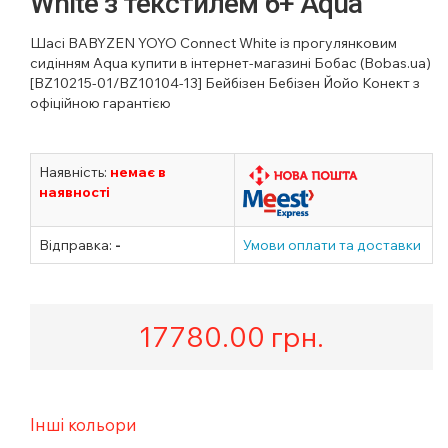
White з текстилем 6+ Aqua
Шасі BABYZEN YOYO Connect White із прогулянковим
сидінням Aqua купити в інтернет-магазині Бобас (Bobas.ua)
[BZ10215-01/BZ10104-13] Бейбізен Бебізен Йойо Конект з
офіційною гарантією
Наявність:
немає в
наявності
Відправка:
-
Умови оплати та доставки
17780.00
грн.
Інші кольори