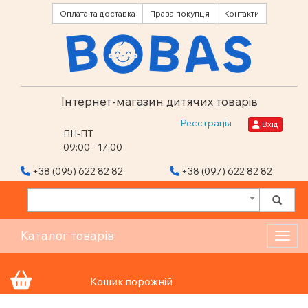
Оплата та доставка
Права покупця
Контакти
Інтернет-магазин дитячих товарів
Реєстрація
Вхід
ПН-ПТ
09:00 - 17:00
+38 (095) 622 82 82
+38 (097) 622 82 82
Каталог товарів
Toggl
Кошик порожній