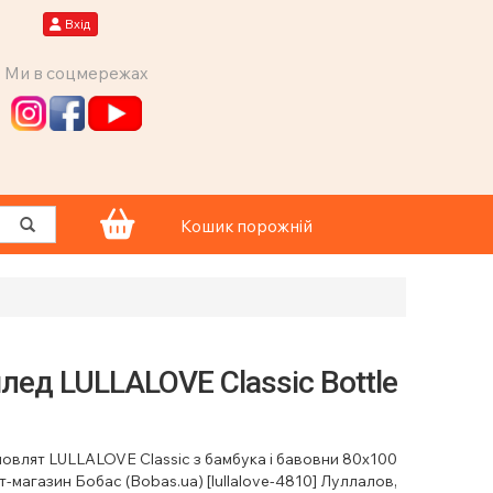
Вхід
Ми в соцмережах
Кошик порожній
ед LULLALOVE Classic Bottle
овлят LULLALOVE Classic з бамбука і бавовни 80х100
ет-магазин Бобас (Bobas.ua) [lullalove-4810] Луллалов,