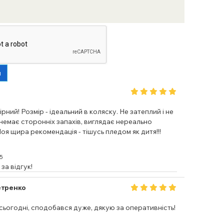
и
рний! Розмір - ідеальний в коляску. Не затеплий і не
немає сторонніх запахів, виглядає нереально
оя щира рекомендація - тішусь пледом як дитя!!!
5
за відгук!
етренко
ьогодні, сподобався дуже, дякую за оперативність!