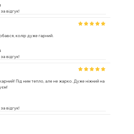
4
за відгук!
бався, колір дуже гарний.
4
за відгук!
арний! Під ним тепло, але не жарко. Дуже ніжний на
уєм!
за відгук!