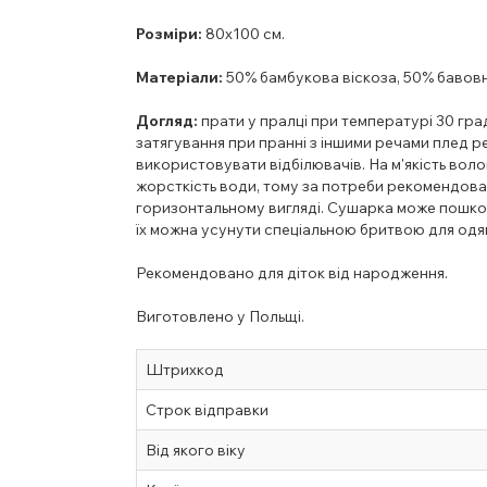
Розміри:
80х100 см.
Матеріали:
50% бамбукова віскоза, 50% бавов
Догляд:
прати у пралці при температурі 30 град
затягування при пранні з іншими речами плед р
використовувати відбілювачів. На м'якість вол
жорсткість води, тому за потреби рекомендов
горизонтальному вигляді. Сушарка може пошкод
їх можна усунути спеціальною бритвою для одя
Рекомендовано для діток від народження.
Виготовлено у Польщі.
Штрихкод
Строк відправки
Від якого віку