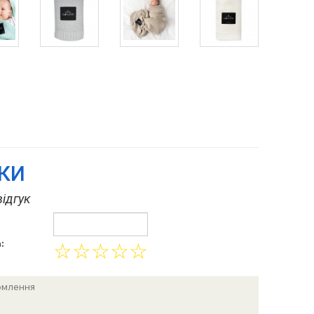
УКИ
ідгук
:
☆
☆
☆
☆
☆