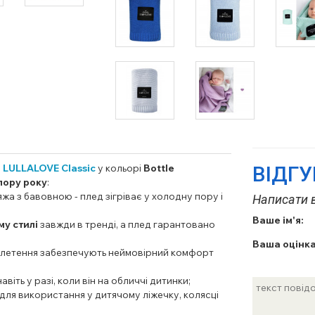
д
LULLALOVE Classic
у кольорі
Bottle
ВІДГ
пору року
:
жа з бавовною - плед зігріває у холодну пору і
Написати в
Ваше ім'я:
му стилі
завжди в тренді, а плед гарантовано
Ваша оцінка
еплетення забезпечують неймовірний комфорт
 навіть у разі, коли він на обличчі дитинки;
 для використання у дитячому ліжечку, колясці