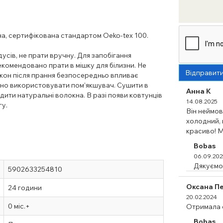
на, сертифікована стандартом Oeko-tex 100.
усів, не прати вручну. Для запобігання
екомендовано прати в мішку для білизни. Не
Відправит
окон після прання безпосередньо впливає
ано використовувати пом’якшувач. Сушити в
Анна К
ити натуральні волокна. В разі появи ковтунців
14.08.2025
гу.
Він неймові
холодний, 
красиво! М
Bobas
06.09.202
Дякуємо 
5902633254810
Оксана П
24 години
20.02.2024
0 міс.+
Отримала с
Bobas