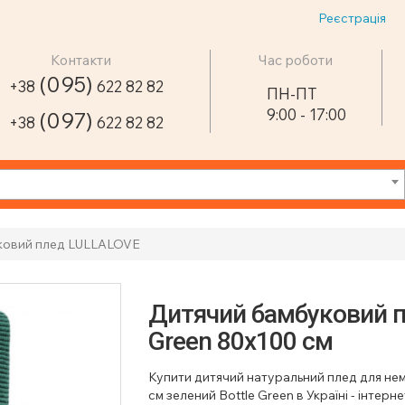
Реєстрація
Контакти
Час роботи
(095)
+38
622 82 82
ПН-ПТ
9:00 - 17:00
(097)
+38
622 82 82
ковий плед LULLALOVE
Дитячий бамбуковий пл
Green 80х100 см
Купити дитячий натуральний плед для нем
см зелений Bottle Green в Україні - інтерн