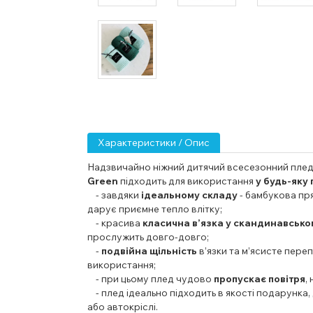
Характеристики / Опис
Надзвичайно ніжний дитячий всесезонний пле
Green
підходить для використання
у будь-яку 
- завдяки
ідеальному складу
- бамбукова пря
дарує приємне тепло влітку;
- красива
класична в’язка у скандинавсько
прослужить довго-довго;
-
подвійна щільність
в’язки та м’ясисте пер
використання;
- при цьому плед чудово
пропускає повітря
,
- плед ідеально підходить в якості подарунка,
або автокріслі.