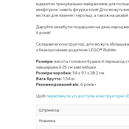
відкритих тренувальних майданчиків для поліце
мініфігурок і навіть фігурка коня! Діти можуть 
містках для лазіння і тирольці, а також на ціка
Даруйте незабутні подарунки на день народження
6 років!
Складаючи конструктор, діти можуть збільшувати
з безкоштовним додатком LEGO® Builder.
Розміри:
висота головної будівлі й перешкод с
завширшки й 25 см завглибшки.
Розміри коробки:
54 х 9,1 х 28,2 см.
Вага брутто:
1,54 кг.
Рекомендований вік:
6 років+
Щоб
переглянути усі доступні конструктори L
Штрихкод
Новинка