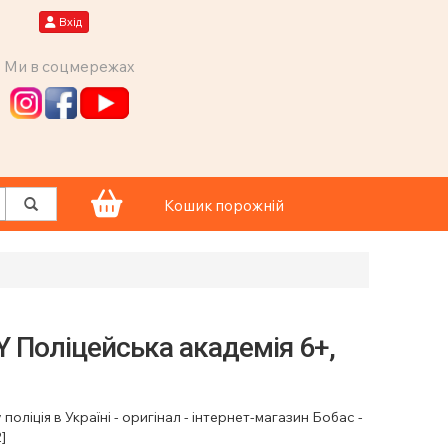
Вхід
Ми в соцмережах
Кошик порожній
 Поліцейська академія 6+,
оліція в Україні - оригінал - інтернет-магазин Бобас -
]