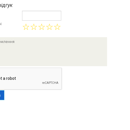
ідгук
:
☆
☆
☆
☆
☆
и