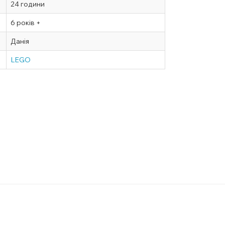
24 години
6 років +
Данія
LEGO