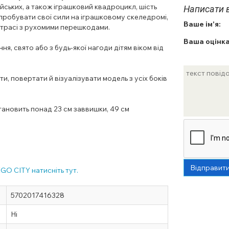
йських, а також іграшковий квадроцикл, шість
Написати в
випробувати свої сили на іграшковому скеледромі,
Ваше ім'я:
вій трасі з рухомими перешкодами.
Ваша оцінка
, свято або з будь-якої нагоди дітям віком від
, повертати й візуалізувати модель з усіх боків
тановить понад 23 см заввишки, 49 см
Відправит
EGO CITY натисніть тут.
5702017416328
Ні