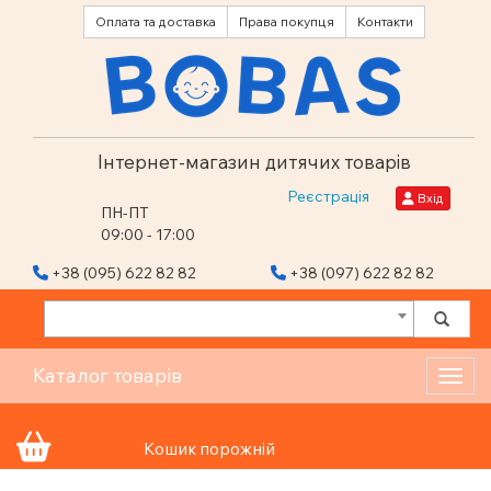
Оплата та доставка
Права покупця
Контакти
Інтернет-магазин дитячих товарів
Реєстрація
Вхід
ПН-ПТ
09:00 - 17:00
+38 (095) 622 82 82
+38 (097) 622 82 82
Каталог товарів
Toggl
Кошик порожній