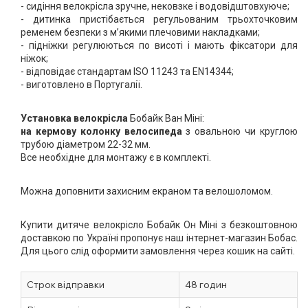
- сидіння велокрісла зручне, нековзке і водовідштовхуюче;
- дитинка пристібається регульованим трьохточковим 
ременем безпеки з м’якими плечовими накладками;
- підніжки регулюються по висоті і мають фіксатори для 
ніжок;
- відповідає стандартам ISO 11243 та EN14344;
- виготовлено в Португалії.
Установка
велокрісла
 Бобайк Ван Міні:
на кермову колонку велосипеда
 з овальною чи круглою 
трубою діаметром 22-32 мм.
Все необхідне для монтажу є в комплекті.
Можна доповнити захисним екраном та велошоломом.
Купити дитяче велокрісло Бобайк Он Міні з безкоштовною 
доставкою по Україні пропонує наш інтернет-магазин Бобас. 
Для цього слід оформити замовлення через кошик на сайті.
Строк відправки
48 годин