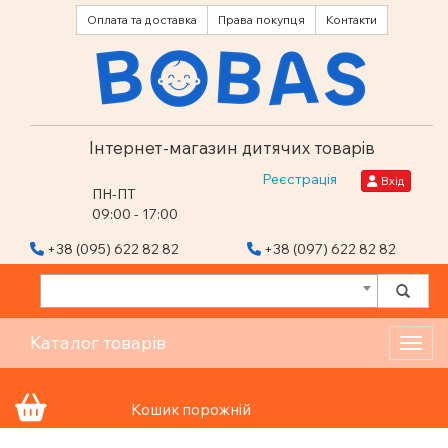
Оплата та доставка
Права покупця
Контакти
Інтернет-магазин дитячих товарів
Реєстрація
Вхід
ПН-ПТ
09:00 - 17:00
+38 (095) 622 82 82
+38 (097) 622 82 82
Каталог товарів
Toggl
Кошик порожній