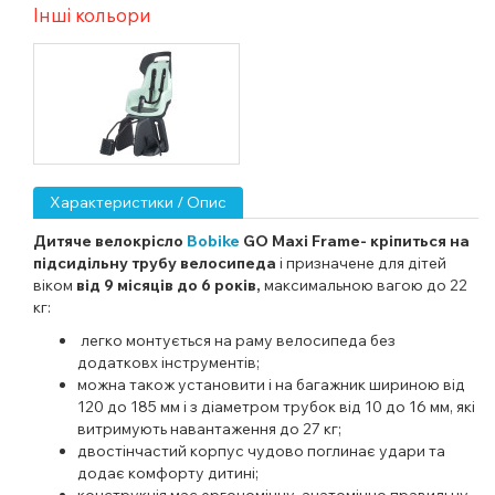
Інші кольори
Характеристики / Опис
Дитяче велокрісло
Bobike
GO Maxi Frame- кріпиться на
підсидільну трубу велосипеда
і призначене для дітей
віком
від 9 місяців до 6 років,
максимальною вагою до 22
кг:
легко монтується на раму велосипеда без
додатковх інструментів;
можна також установити і на багажник шириною від
120 до 185 мм і з діаметром трубок від 10 до 16 мм, які
витримують навантаження до 27 кг;
двостінчастий корпус чудово поглинає удари та
додає комфорту дитині;
конструкція має ергономічну, анатомічно правильну