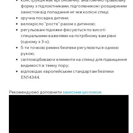
форму з підлокітниками, підголівником і розширеним
захистом від попадання ніг між колісні спиці;
зручна посадка дитини;
велокрісло "росте" разом з дитиною;
регульовані підніжки фіксуються по висоті
спеціальними важелями на потрібному вам рівні
(одному з 3-х);
5-ти точкові ремені безпеки регулюються однією
рукою;
світловідбиваючі елементи на спинці для підвищення
видимості в темну пору;
відповідає європейським стандартам безпеки
EN14344.
Рекомендуємо доповнити
захисним шоломом.