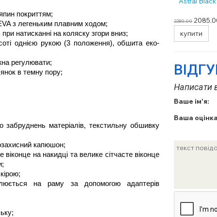
Astral Black
ряпин покриттям;
2085.0
2280.00
и EVA з легеньким плавним ходом;
купити
ь при натисканні на коляску згори вниз;
соті однією рукою (3 положення), обшита еко-
жна регулювати;
ВІДГ
лянок в темну пору;
Написати в
Ваше ім'я:
Ваша оцінка
до забруднень матеріалів, текстильну обшивку 
розахисний капюшон;
е віконце на накидці та велике сітчасте віконце 
и;
кірою;
юється на раму за допомогою адаптерів 
ьку;