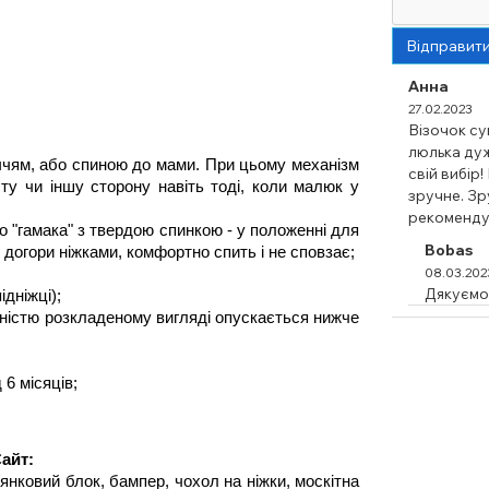
Відправит
Анна
27.02.2023
Візочок су
люлька ду
ччям, або спиною до мами. При цьому механізм 
свій вибір
у чи іншу сторону навіть тоді, коли малюк у 
зручне. Зр
рекоменду
 "гамака" з твердою спинкою - у положенні для 
Bobas
 догори ніжками, комфортно спить і не сповзає;
08.03.202
Дякуємо
ідніжці);
ністю розкладеному вигляді опускається нижче 
 6 місяців;
Сайт:
нковий блок, бампер, чохол на ніжки, москітна 