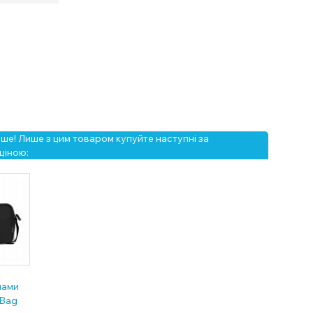
е! Лише з цим товаром купуйте наступні за
ціною:
мами
-Bag