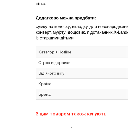
сітка.
Додатково можна придбати:
сумку на коляску, вкладку для новонароджених
конверт, муфту, дощовик, підстаканник,X-Land
із старшими дітьми.
Категорія Hotline
Строк відправки
Від якого віку
Країна
Бренд
З цим товаром також купують