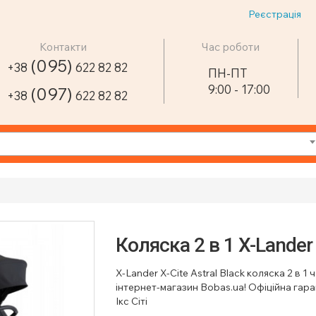
Реєстрація
Контакти
Час роботи
(095)
+38
622 82 82
ПН-ПТ
9:00 - 17:00
(097)
+38
622 82 82
Коляска 2 в 1 X-Lander 
X-Lander X-Cite Astral Black коляска 2 в 
інтернет-магазин Bobas.ua! Офіційна гара
Ікс Сіті