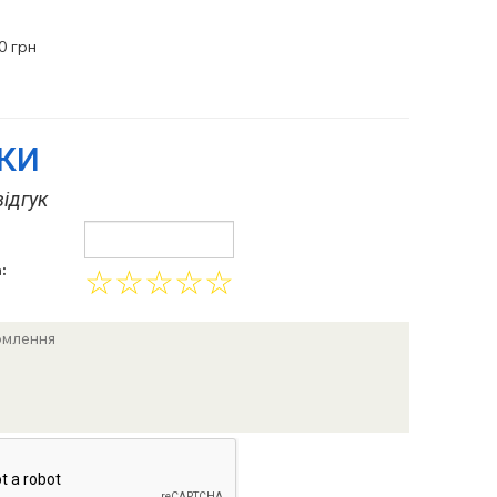
0
грн
УКИ
ідгук
:
☆
☆
☆
☆
☆