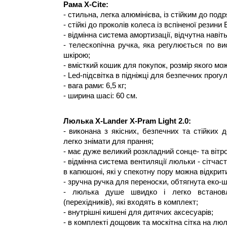
Рама X-Cite:
- стильна, легка алюмінієва, із стійким до под
- стійкі до проколів колеса із вспіненої резин
- відмінна система амортизації, відчутна навіт
- телескопічна ручка, яка регулюється по ви
шкірою;
- вмісткий кошик для покупок, розмір якого мо
- Led-підсвітка в підніжці для безпечних прогу
- вага рами: 6,5 кг;
- ширина шасі: 60 см.
Люлька X-Lander X-Pram Light 2.0:
- виконана з якісних, безпечних та стійких 
легко знімати для прання;
- має дуже великий розкладний сонце- та віт
- відмінна система вентиляції люльки - сітчаст
в капюшоні, які у спекотну пору можна відкрит
- зручна ручка для переноски, обтягнута еко-ш
- люлька душе швидко і легко встановл
(перехідників), які входять в комплект;
- внутрішні кишені для дитячих аксесуарів;
- в комплекті дощовик та москітна сітка на люл