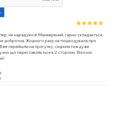
и
пер, не нарадуюся! Маневрений, гарно складається,
же добротна. Жодного разу не пошкодувала про
! Вже перейшли на прогулку, сидіння теж дуже
учно що переставляється в 2 сторони. Візочок
ю!
3
!