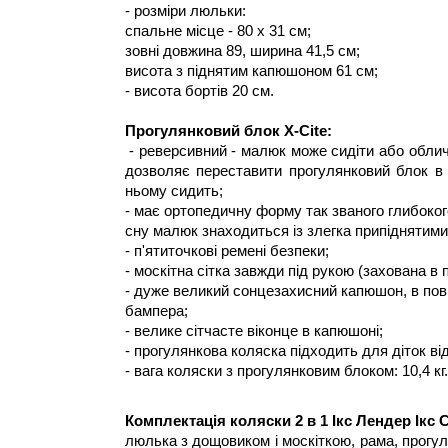
- розміри люльки:
спальне місце - 80 х 31 см;
зовні довжина 89, ширина 41,5 см;
висота з піднятим капюшоном 61 см;
- висота бортів 20 см.
Прогулянковий блок X-Cite:
 - реверсивний - малюк може сидіти або обли
дозволяє переставити прогулянковий блок в т
ньому сидить;
- має ортопедичну форму так званого глибокого
сну малюк знаходиться із злегка припіднятими
- п'ятиточкові ремені безпеки;
- москітна сітка завжди під рукою (захована в п
- дуже великий сонцезахисний капюшон, в пов
бампера;
- велике сітчасте віконце в капюшоні;
- прогулянкова коляска підходить для діток від
- вага коляски з прогулянковим блоком: 10,4 кг.
Комплектація коляски 2 в 1 Ікс Лендер Ікс 
люлька з дощовиком і москіткою, рама, прогуля