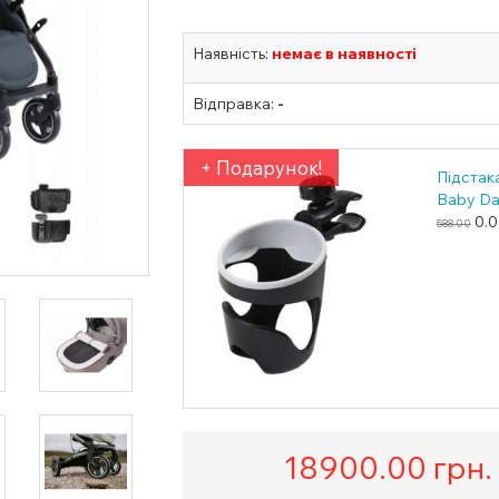
Наявність:
немає в наявності
Відправка:
-
+ Подарунок!
Підстак
Baby D
0.0
588.00
18900.00
грн.