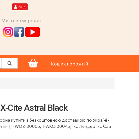
Вхід
Ми в соцмережах
Кошик порожній
X-Cite Astral Black
1 чорна купити з безкоштовною доставкою по Україні -
нтія! [T-WDZ-00005, T-AKC-00045] Ікс Лендер Ікс Сайт